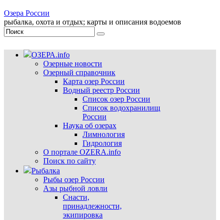
Озера России
рыбалка, охота и отдых; карты и описания водоемов
ОЗЕРА.info
Озерные новости
Озерный справочник
Карта озер России
Водный реестр России
Список озер России
Список водохранилищ
России
Наука об озерах
Лимнология
Гидрология
О портале OZERA.info
Поиск по сайту
Рыбалка
Рыбы озер России
Азы рыбной ловли
Снасти,
принадлежности,
экипировка