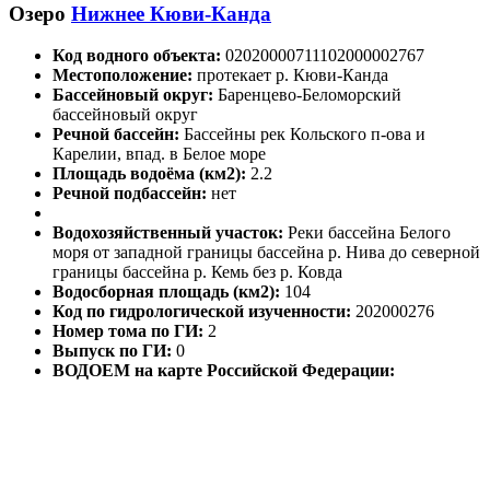
Озеро
Нижнее Кюви-Канда
Код водного объекта:
02020000711102000002767
Местоположение:
протекает р. Кюви-Канда
Бассейновый округ:
Баренцево-Беломорский
бассейновый округ
Речной бассейн:
Бассейны рек Кольского п-ова и
Карелии, впад. в Белое море
Площадь водоёма (км2):
2.2
Речной подбассейн:
нет
Водохозяйственный участок:
Реки бассейна Белого
моря от западной границы бассейна р. Нива до северной
границы бассейна р. Кемь без р. Ковда
Водосборная площадь (км2):
104
Код по гидрологической изученности:
202000276
Номер тома по ГИ:
2
Выпуск по ГИ:
0
ВОДОЕМ на карте Российской Федерации: