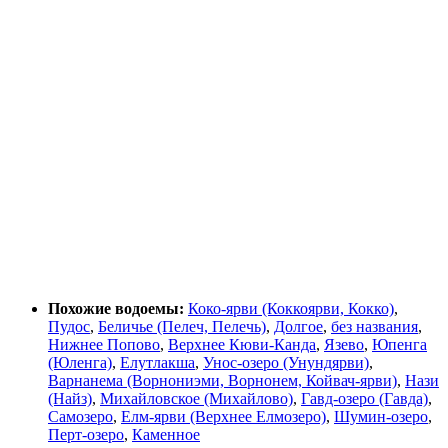
Похожие водоемы:
Коко-ярви (Коккоярви, Кокко)
,
Пудос
,
Беличье (Пелеч, Пелечь)
,
Долгое
,
без названия
,
Нижнее Попово
,
Верхнее Кюви-Канда
,
Язево
,
Юпенга
(Юленга)
,
Елутлакша
,
Унос-озеро (Унундярви)
,
Варнанема (Ворнониэми, Ворнонем, Койвач-ярви)
,
Нази
(Найз)
,
Михайловское (Михайлово)
,
Гавд-озеро (Гавда)
,
Самозеро
,
Елм-ярви (Верхнее Елмозеро)
,
Шумин-озеро
,
Перт-озеро
,
Каменное