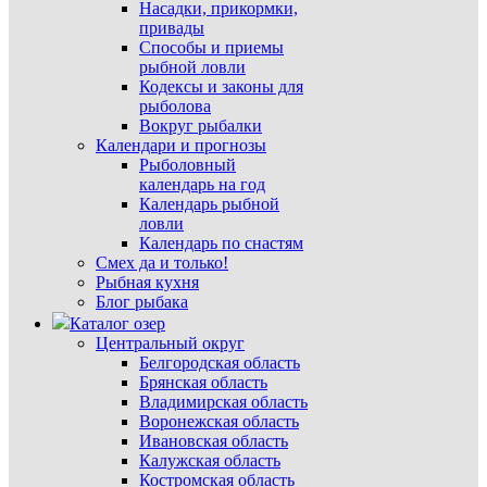
Насадки, прикормки,
привады
Способы и приемы
рыбной ловли
Кодексы и законы для
рыболова
Вокруг рыбалки
Календари и прогнозы
Рыболовный
календарь на год
Календарь рыбной
ловли
Календарь по снастям
Смех да и только!
Рыбная кухня
Блог рыбака
Каталог озер
Центральный округ
Белгородская область
Брянская область
Владимирская область
Воронежская область
Ивановская область
Калужская область
Костромская область