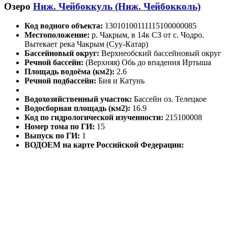
Озеро
Ниж. Чейбоккуль (Ниж. Чейбокколь)
Код водного объекта:
13010100111115100000085
Местоположение:
р. Чакрым, в 14к СЗ от с. Чодро.
Вытекает река Чакрым (Суу-Катар)
Бассейновый округ:
Верхнеобский бассейновый округ
Речной бассейн:
(Верхняя) Обь до впадения Иртыша
Площадь водоёма (км2):
2.6
Речной подбассейн:
Бия и Катунь
Водохозяйственный участок:
Бассейн оз. Телецкое
Водосборная площадь (км2):
16.9
Код по гидрологической изученности:
215100008
Номер тома по ГИ:
15
Выпуск по ГИ:
1
ВОДОЕМ на карте Российской Федерации: