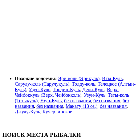
Похожие водоемы:
Эри-коль (Эрикуль)
,
Иты-Куль
,
Сарулу-коль (Сарулукуль)
,
Толду-коль
,
Телецкое (Алтын-
Куль)
,
Узун-Куль
,
Тоодин-Куль
,
Дери-Куль
,
Верх.
Чейбоккуль (Верх. Чейбокколь)
,
Узун-Куль
,
Теты-коль
(Тетыкуль)
,
Узун-Куль
,
без названия
,
без названия
,
без
названия
,
без названия
,
Макату (13 оз.)
,
без названия
,
Джулу-Куль
,
Кучерлинское
ПОИСК МЕСТА РЫБАЛКИ