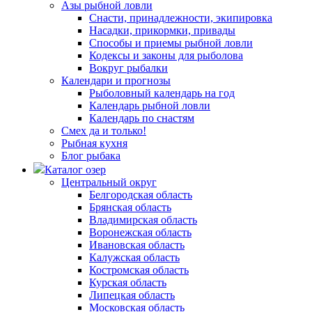
Азы рыбной ловли
Снасти, принадлежности, экипировка
Насадки, прикормки, привады
Способы и приемы рыбной ловли
Кодексы и законы для рыболова
Вокруг рыбалки
Календари и прогнозы
Рыболовный календарь на год
Календарь рыбной ловли
Календарь по снастям
Смех да и только!
Рыбная кухня
Блог рыбака
Каталог озер
Центральный округ
Белгородская область
Брянская область
Владимирская область
Воронежская область
Ивановская область
Калужская область
Костромская область
Курская область
Липецкая область
Московская область