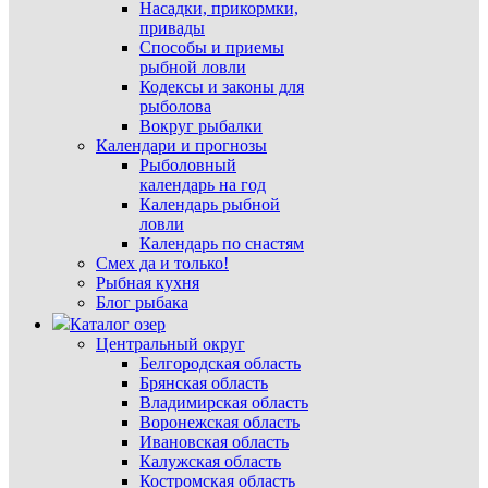
Насадки, прикормки,
привады
Способы и приемы
рыбной ловли
Кодексы и законы для
рыболова
Вокруг рыбалки
Календари и прогнозы
Рыболовный
календарь на год
Календарь рыбной
ловли
Календарь по снастям
Смех да и только!
Рыбная кухня
Блог рыбака
Каталог озер
Центральный округ
Белгородская область
Брянская область
Владимирская область
Воронежская область
Ивановская область
Калужская область
Костромская область