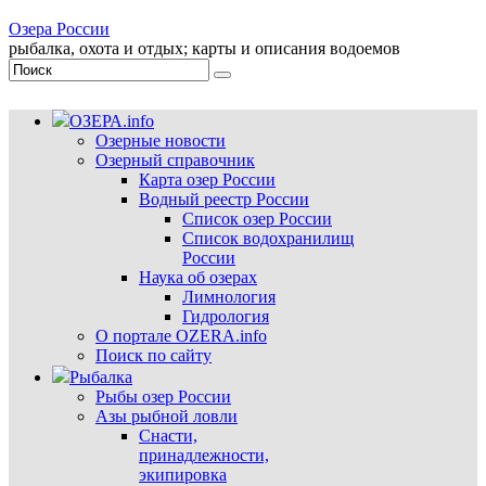
Озера России
рыбалка, охота и отдых; карты и описания водоемов
ОЗЕРА.info
Озерные новости
Озерный справочник
Карта озер России
Водный реестр России
Список озер России
Список водохранилищ
России
Наука об озерах
Лимнология
Гидрология
О портале OZERA.info
Поиск по сайту
Рыбалка
Рыбы озер России
Азы рыбной ловли
Снасти,
принадлежности,
экипировка