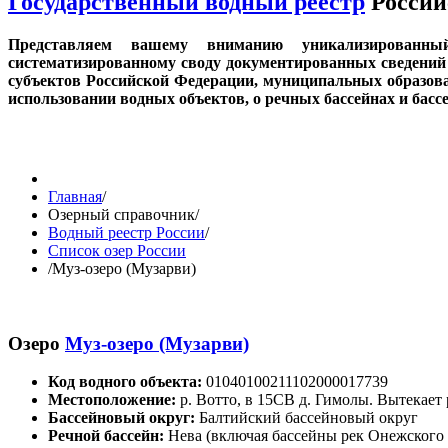
Государственный водный реестр
Россий
Представляем вашему вниманию уникализированн
систематизированному своду документированных сведений 
субъектов Российской Федерации, муниципальных образов
использовании водных объектов, о речных бассейнах и бас
Главная
/
Озерный справочник
/
Водный реестр России
/
Список озер России
/
Муз-озеро (Музарви)
Озеро
Муз-озеро (Музарви)
Код водного объекта:
01040100211102000017739
Местоположение:
р. Вотто, в 15СВ д. Гимолы. Вытекает 
Бассейновый округ:
Балтийский бассейновый округ
Речной бассейн:
Нева (включая бассейны рек Онежского 