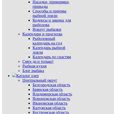
Насадки, прикормки,
привады
Способы и приемы
рыбной ловли
Кодексы и законы для
рыболова
Вокруг рыбалки
Календари и прогнозы
Рыболовный
календарь на год
Календарь рыбной
ловли
Календарь по снастям
Смех да и только!
Рыбная кухня
Блог рыбака
Каталог озер
Центральный округ
Белгородская область
Брянская область
Владимирская область
Воронежская область
Ивановская область
Калужская область
Костромская область