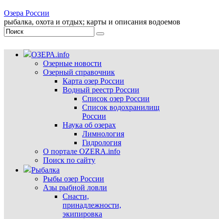
Озера России
рыбалка, охота и отдых; карты и описания водоемов
ОЗЕРА.info
Озерные новости
Озерный справочник
Карта озер России
Водный реестр России
Список озер России
Список водохранилищ
России
Наука об озерах
Лимнология
Гидрология
О портале OZERA.info
Поиск по сайту
Рыбалка
Рыбы озер России
Азы рыбной ловли
Снасти,
принадлежности,
экипировка