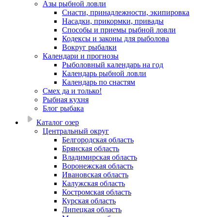
Азы рыбной ловли
Снасти, принадлежности, экипировка
Насадки, прикормки, привады
Способы и приемы рыбной ловли
Кодексы и законы для рыболова
Вокруг рыбалки
Календари и прогнозы
Рыболовный календарь на год
Календарь рыбной ловли
Календарь по снастям
Смех да и только!
Рыбная кухня
Блог рыбака
Каталог озер
Центральный округ
Белгородская область
Брянская область
Владимирская область
Воронежская область
Ивановская область
Калужская область
Костромская область
Курская область
Липецкая область