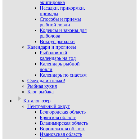
экипировка
Насадки, прикормки,
привады
Способы и приемы
рыбной ловли
Кодексы и законы для
рыболова
Вокруг рыбалки
Календари и прогнозы
Рыболовный
календарь на год
Календарь рыбной
ловли
Календарь по снастям
Смех да и только!
Рыбная кухня
Блог рыбака
Каталог озер
Центральный округ
Белгородская область
Брянская область
Владимирская область
Воронежская область
Ивановская область