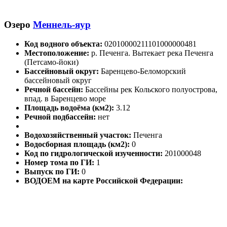
Озеро
Меннель-яур
Код водного объекта:
02010000211101000000481
Местоположение:
р. Печенга. Вытекает река Печенга
(Петсамо-йоки)
Бассейновый округ:
Баренцево-Беломорский
бассейновый округ
Речной бассейн:
Бассейны рек Кольского полуострова,
впад. в Баренцево море
Площадь водоёма (км2):
3.12
Речной подбассейн:
нет
Водохозяйственный участок:
Печенга
Водосборная площадь (км2):
0
Код по гидрологической изученности:
201000048
Номер тома по ГИ:
1
Выпуск по ГИ:
0
ВОДОЕМ на карте Российской Федерации: