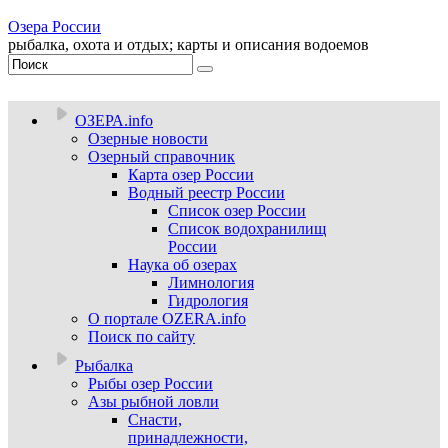
Озера России
рыбалка, охота и отдых; карты и описания водоемов
ОЗЕРА.info
Озерные новости
Озерный справочник
Карта озер России
Водный реестр России
Список озер России
Список водохранилищ
России
Наука об озерах
Лимнология
Гидрология
О портале OZERA.info
Поиск по сайту
Рыбалка
Рыбы озер России
Азы рыбной ловли
Снасти,
принадлежности,