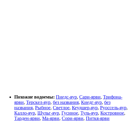
Похожие водоемы:
Пиедс-яур
,
Сари-ярви
,
Трифона-
ярви
,
Терскел-яур
,
без названия
,
Киедг-яур
,
без
названия
,
Рыбное
,
Светлое
,
Кеудшер-яур
,
Руоссель-яур
,
Калло-яур
,
Шульг-яур
,
Гусиное
,
Туль-яур
,
Костровное
,
Тарден-ярви
,
Ма-ярви
,
Сори-ярви
,
Питкя-ярви