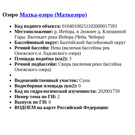
Озеро
Матка-озеро (Маткозеро)
Код водного объекта:
01040100211102000017593
Местоположение:
р. Иебора, в 2южнее д. Клюшиной
Горы. Вытекает река Иебора (Чеба, Чебора)
Бассейновый округ:
Балтийский бассейновый округ
Речной бассейн:
Нева (включая бассейны рек
Онежского и Ладожского озера)
Площадь водоёма (км2):
3
Речной подбассейн:
Свирь (включая реки бассейна
Онежского озера)
Водохозяйственный участок:
Суна
Водосборная площадь (км2):
0
Код по гидрологической изученности:
202001759
Номер тома по ГИ:
2
Выпуск по ГИ:
0
ВОДОЕМ на карте Российской Федерации: