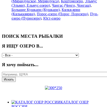
(Мярандукское, Меряндукса)
,
Коштомозеро
,
Эльмус
(Эльмит, Ельмус-озеро)
,
Чангас (Ченго, Чонгаш)
,
Большие Кушкари (Кушкари)
,
Кялкя-ярви
(Кяльккяярви)
,
Порос-озеро (Порос, Порозеро)
,
Пун-
озеро (Пурнозеро)
,
Юст-озеро
ПОИСК МЕСТА РЫБАЛКИ
Я ИЩУ ОЗЕРО В...
Я хочу поймать...
КАТАЛОГ ОЗЕР
РОССИИ