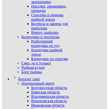
экипировка
Насадки, прикормки,
привады
Способы и приемы
рыбной ловли
Кодексы и законы для
рыболова
Вокруг рыбалки
Календари и прогнозы
Рыболовный
календарь на год
Календарь рыбной
ловли
Календарь по снастям
Смех да и только!
Рыбная кухня
Блог рыбака
Каталог озер
Центральный округ
Белгородская область
Брянская область
Владимирская область
Воронежская область
Ивановская область