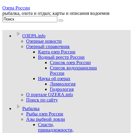
Озера России
рыбалка, охота и отдых; карты и описания водоемов
ОЗЕРА.info
Озерные новости
Озерный справочник
Карта озер России
Водный реестр России
Список озер России
Список водохранилищ
России
Наука об озерах
Лимнология
Гидрология
О портале OZERA.info
Поиск по сайту
Рыбалка
Рыбы озер России
Азы рыбной ловли
Снасти,
принадлежности,