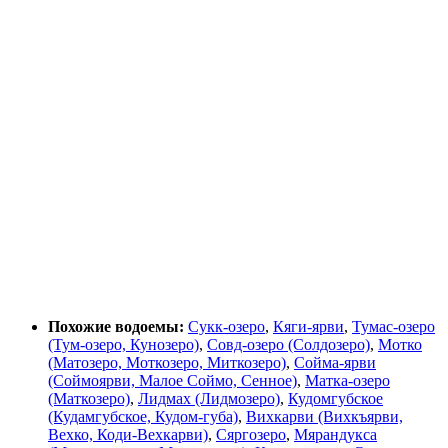
Похожие водоемы:
Сукк-озеро
,
Кяги-ярви
,
Тумас-озеро
(Тум-озеро, Кунозеро)
,
Совд-озеро (Солдозеро)
,
Мотко
(Матозеро, Моткозеро, Миткозеро)
,
Сойма-ярви
(Соймоярви, Малое Соймо, Сенное)
,
Матка-озеро
(Маткозеро)
,
Лидмах (Лидмозеро)
,
Кудомгубское
(Кудамгубское, Кудом-губа)
,
Вихкарви (Вихкъярви,
Вехко, Коди-Вехкарви)
,
Сяргозеро
,
Мярандукса