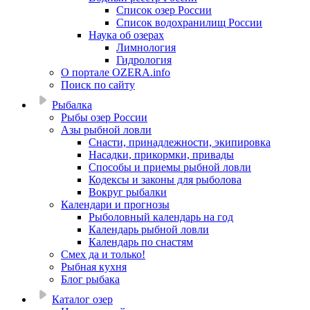
Список озер России
Список водохранилищ России
Наука об озерах
Лимнология
Гидрология
О портале OZERA.info
Поиск по сайту
Рыбалка
Рыбы озер России
Азы рыбной ловли
Снасти, принадлежности, экипировка
Насадки, прикормки, привады
Способы и приемы рыбной ловли
Кодексы и законы для рыболова
Вокруг рыбалки
Календари и прогнозы
Рыболовный календарь на год
Календарь рыбной ловли
Календарь по снастям
Смех да и только!
Рыбная кухня
Блог рыбака
Каталог озер