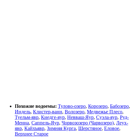
Похожие водоемы:
Тулово-озеро
,
Корозеро
,
Бабозеро
,
Индель
,
Клистер-ванн
,
Волозеро
,
Медвежье Плесо
,
Туельм-явр
,
Киедге-яур
,
Невваш-Яур
,
Суэла-яур
,
Руд-
Менна
,
Саппель-Яур
,
Чорвозозеро (Чарвозеро)
,
Леух-
явр
,
Кайхъявр
,
Зимняя Курга
,
Шерстяное
,
Еловое
,
Верхнее Старое