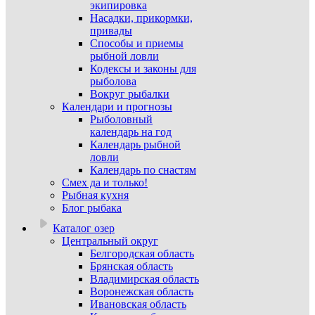
экипировка
Насадки, прикормки,
привады
Способы и приемы
рыбной ловли
Кодексы и законы для
рыболова
Вокруг рыбалки
Календари и прогнозы
Рыболовный
календарь на год
Календарь рыбной
ловли
Календарь по снастям
Смех да и только!
Рыбная кухня
Блог рыбака
Каталог озер
Центральный округ
Белгородская область
Брянская область
Владимирская область
Воронежская область
Ивановская область