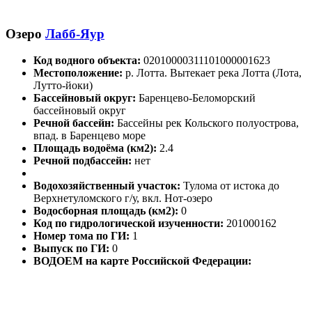
Озеро
Лабб-Яур
Код водного объекта:
02010000311101000001623
Местоположение:
р. Лотта. Вытекает река Лотта (Лота,
Лутто-йоки)
Бассейновый округ:
Баренцево-Беломорский
бассейновый округ
Речной бассейн:
Бассейны рек Кольского полуострова,
впад. в Баренцево море
Площадь водоёма (км2):
2.4
Речной подбассейн:
нет
Водохозяйственный участок:
Тулома от истока до
Верхнетуломского г/у, вкл. Нот-озеро
Водосборная площадь (км2):
0
Код по гидрологической изученности:
201000162
Номер тома по ГИ:
1
Выпуск по ГИ:
0
ВОДОЕМ на карте Российской Федерации: