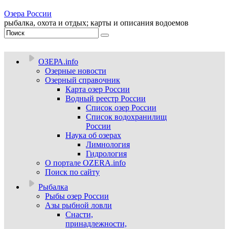
Озера России
рыбалка, охота и отдых; карты и описания водоемов
ОЗЕРА.info
Озерные новости
Озерный справочник
Карта озер России
Водный реестр России
Список озер России
Список водохранилищ
России
Наука об озерах
Лимнология
Гидрология
О портале OZERA.info
Поиск по сайту
Рыбалка
Рыбы озер России
Азы рыбной ловли
Снасти,
принадлежности,