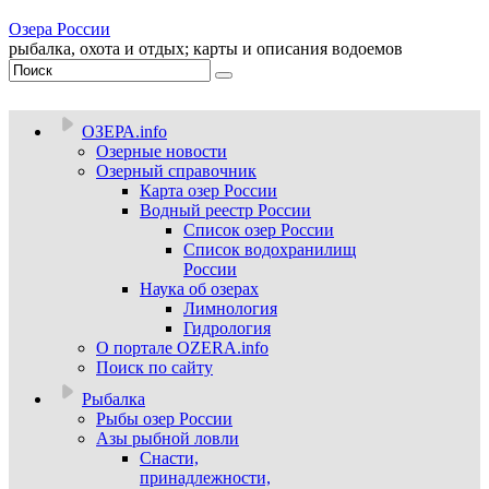
Озера России
рыбалка, охота и отдых; карты и описания водоемов
ОЗЕРА.info
Озерные новости
Озерный справочник
Карта озер России
Водный реестр России
Список озер России
Список водохранилищ
России
Наука об озерах
Лимнология
Гидрология
О портале OZERA.info
Поиск по сайту
Рыбалка
Рыбы озер России
Азы рыбной ловли
Снасти,
принадлежности,