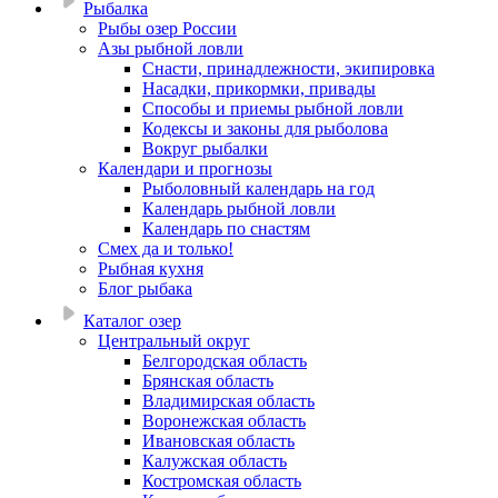
Рыбалка
Рыбы озер России
Азы рыбной ловли
Снасти, принадлежности, экипировка
Насадки, прикормки, привады
Способы и приемы рыбной ловли
Кодексы и законы для рыболова
Вокруг рыбалки
Календари и прогнозы
Рыболовный календарь на год
Календарь рыбной ловли
Календарь по снастям
Смех да и только!
Рыбная кухня
Блог рыбака
Каталог озер
Центральный округ
Белгородская область
Брянская область
Владимирская область
Воронежская область
Ивановская область
Калужская область
Костромская область