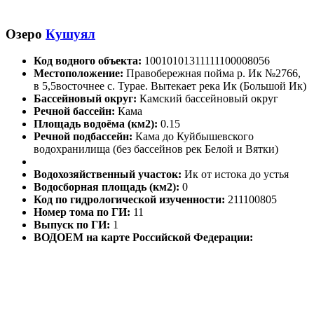
Озеро
Кушуял
Код водного объекта:
10010101311111100008056
Местоположение:
Правобережная пойма р. Ик №2766,
в 5,5восточнее с. Турае. Вытекает река Ик (Большой Ик)
Бассейновый округ:
Камский бассейновый округ
Речной бассейн:
Кама
Площадь водоёма (км2):
0.15
Речной подбассейн:
Кама до Куйбышевского
водохранилища (без бассейнов рек Белой и Вятки)
Водохозяйственный участок:
Ик от истока до устья
Водосборная площадь (км2):
0
Код по гидрологической изученности:
211100805
Номер тома по ГИ:
11
Выпуск по ГИ:
1
ВОДОЕМ на карте Российской Федерации: