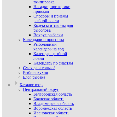
экипировка
Насадки, прикормки,
привады
Способы и приемы
рыбной ловли
Кодексы и законы для
рыболова
Вокруг рыбалки
Календари и прогнозы
Рыболовный
календарь на год
Календарь рыбной
ловли
Календарь по снастям
Смех да и только!
Рыбная кухня
Блог рыбака
Каталог озер
Центральный округ
Белгородская область
Брянская область
Владимирская область
Воронежская область
Ивановская область