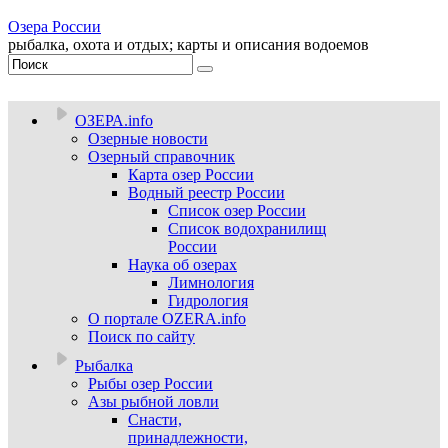
Озера России
рыбалка, охота и отдых; карты и описания водоемов
ОЗЕРА.info
Озерные новости
Озерный справочник
Карта озер России
Водный реестр России
Список озер России
Список водохранилищ
России
Наука об озерах
Лимнология
Гидрология
О портале OZERA.info
Поиск по сайту
Рыбалка
Рыбы озер России
Азы рыбной ловли
Снасти,
принадлежности,