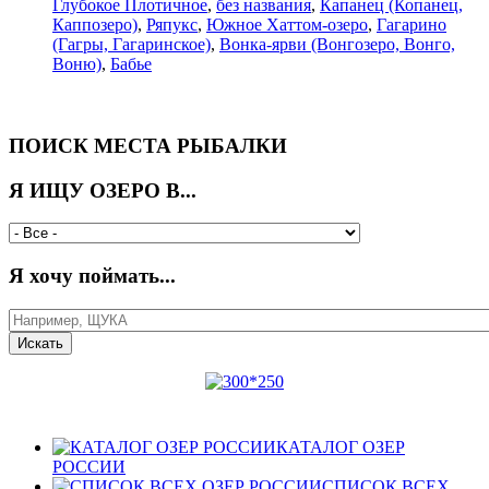
Глубокое Плотичное
,
без названия
,
Капанец (Копанец,
Каппозеро)
,
Ряпукс
,
Южное Хаттом-озеро
,
Гагарино
(Гагры, Гагаринское)
,
Вонка-ярви (Вонгозеро, Вонго,
Воню)
,
Бабье
ПОИСК МЕСТА РЫБАЛКИ
Я ИЩУ ОЗЕРО В...
Я хочу поймать...
КАТАЛОГ ОЗЕР
РОССИИ
СПИСОК ВСЕХ