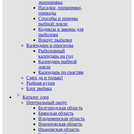
экипировка
Насадки, прикормки,
привады
Способы и приемы
рыбной ловли
Кодексы и законы для
рыболова
Вокруг рыбалки
Календари и прогнозы
Рыболовный
календарь на год
Календарь рыбной
ловли
Календарь по снастям
Смех да и только!
Рыбная кухня
Блог рыбака
Каталог озер
Центральный округ
Белгородская область
Брянская область
Владимирская область
Воронежская область
Ивановская область