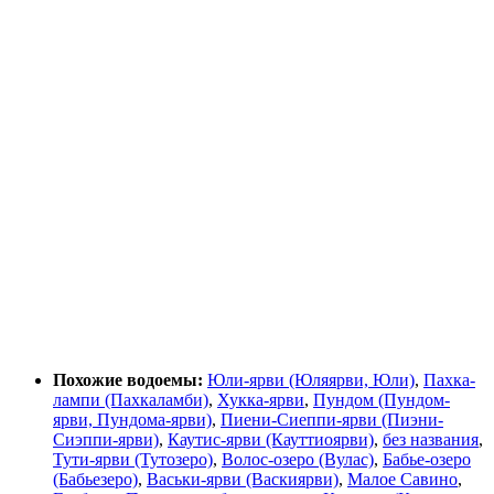
Похожие водоемы:
Юли-ярви (Юляярви, Юли)
,
Пахка-
лампи (Пахкаламби)
,
Хукка-ярви
,
Пундом (Пундом-
ярви, Пундома-ярви)
,
Пиени-Сиеппи-ярви (Пиэни-
Сиэппи-ярви)
,
Каутис-ярви (Кауттиоярви)
,
без названия
,
Тути-ярви (Тутозеро)
,
Волос-озеро (Вулас)
,
Бабье-озеро
(Бабьезеро)
,
Васьки-ярви (Васкиярви)
,
Малое Савино
,