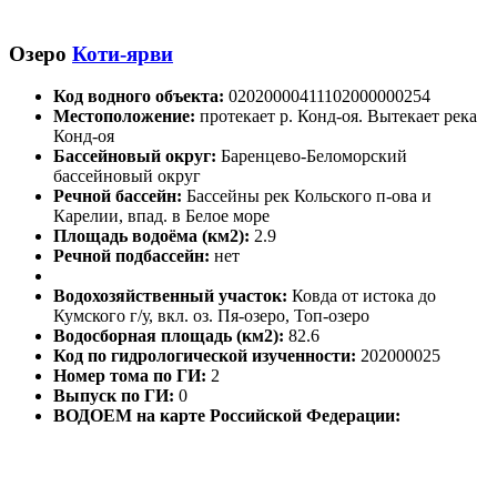
Озеро
Коти-ярви
Код водного объекта:
02020000411102000000254
Местоположение:
протекает р. Конд-оя. Вытекает река
Конд-оя
Бассейновый округ:
Баренцево-Беломорский
бассейновый округ
Речной бассейн:
Бассейны рек Кольского п-ова и
Карелии, впад. в Белое море
Площадь водоёма (км2):
2.9
Речной подбассейн:
нет
Водохозяйственный участок:
Ковда от истока до
Кумского г/у, вкл. оз. Пя-озеро, Топ-озеро
Водосборная площадь (км2):
82.6
Код по гидрологической изученности:
202000025
Номер тома по ГИ:
2
Выпуск по ГИ:
0
ВОДОЕМ на карте Российской Федерации: