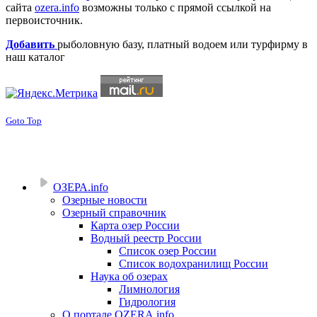
сайта
ozera.info
возможны только с прямой ссылкой на
первоисточник.
Добавить
рыболовную базу, платный водоем или турфирму в
наш каталог
Goto Top
ОЗЕРА.info
Озерные новости
Озерный справочник
Карта озер России
Водный реестр России
Список озер России
Список водохранилищ России
Наука об озерах
Лимнология
Гидрология
О портале OZERA.info