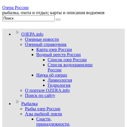
Озера России
рыбалка, охота и отдых; карты и описания водоемов
ОЗЕРА.info
Озерные новости
Озерный справочник
Карта озер России
Водный реестр России
Список озер России
Список водохранилищ
России
Наука об озерах
Лимнология
Гидрология
О портале OZERA.info
Поиск по сайту
Рыбалка
Рыбы озер России
Азы рыбной ловли
Снасти,
принадлежности,