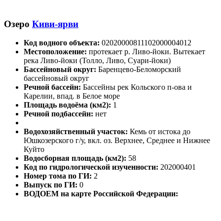
Озеро
Киви-ярви
Код водного объекта:
02020000811102000004012
Местоположение:
протекает р. Ливо-йоки. Вытекает
река Ливо-йоки (Толло, Ливо, Суари-йоки)
Бассейновый округ:
Баренцево-Беломорский
бассейновый округ
Речной бассейн:
Бассейны рек Кольского п-ова и
Карелии, впад. в Белое море
Площадь водоёма (км2):
1
Речной подбассейн:
нет
Водохозяйственный участок:
Кемь от истока до
Юшкозерского г/у, вкл. оз. Верхнее, Среднее и Нижнее
Куйто
Водосборная площадь (км2):
58
Код по гидрологической изученности:
202000401
Номер тома по ГИ:
2
Выпуск по ГИ:
0
ВОДОЕМ на карте Российской Федерации: