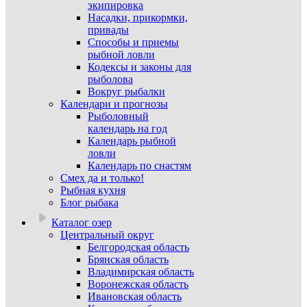
экипировка
Насадки, прикормки,
привады
Способы и приемы
рыбной ловли
Кодексы и законы для
рыболова
Вокруг рыбалки
Календари и прогнозы
Рыболовный
календарь на год
Календарь рыбной
ловли
Календарь по снастям
Смех да и только!
Рыбная кухня
Блог рыбака
Каталог озер
Центральный округ
Белгородская область
Брянская область
Владимирская область
Воронежская область
Ивановская область