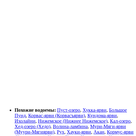
Похожие водоемы:
Пуст-озеро
,
Хукка-ярви
,
Большое
Пунд
,
Корвас-ярви (Корвасъярви)
,
Кундома-ярви
,
Ихолайни
,
Нижемское (Нижнее Нижемское)
,
Кал-озеро
,
Хед-озеро (Хедо)
,
Волина-ламбина
,
Мури-Мяги-ярви
(Муури-Мягиярви)
,
Рух
,
Хауки-ярви
,
Акан
,
Кормус-ярви