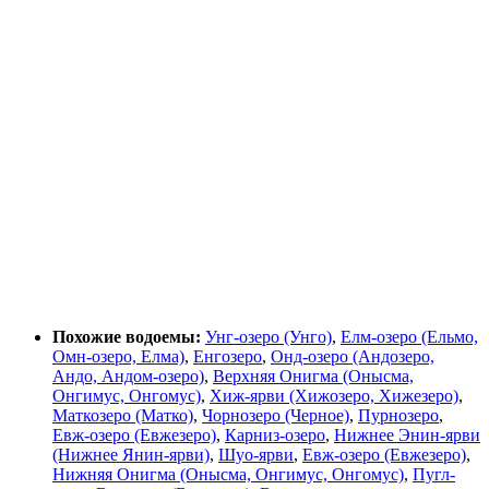
Похожие водоемы:
Унг-озеро (Унго)
,
Елм-озеро (Ельмо,
Омн-озеро, Елма)
,
Енгозеро
,
Онд-озеро (Андозеро,
Андо, Андом-озеро)
,
Верхняя Онигма (Онысма,
Онгимус, Онгомус)
,
Хиж-ярви (Хижозеро, Хижезеро)
,
Маткозеро (Матко)
,
Чорнозеро (Черное)
,
Пурнозеро
,
Евж-озеро (Евжезеро)
,
Карниз-озеро
,
Нижнее Энин-ярви
(Нижнее Янин-ярви)
,
Шуо-ярви
,
Евж-озеро (Евжезеро)
,
Нижняя Онигма (Онысма, Онгимус, Онгомус)
,
Пугл-