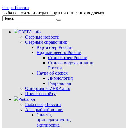
Озера России
рыбалка, охота и отдых; карты и описания водоемов
ОЗЕРА.info
Озерные новости
Озерный справочник
Карта озер России
Водный реестр России
Список озер России
Список водохранилищ
России
Наука об озерах
Лимнология
Гидрология
О портале OZERA.info
Поиск по сайту
Рыбалка
Рыбы озер России
Азы рыбной ловли
Снасти,
принадлежности,
экипировка