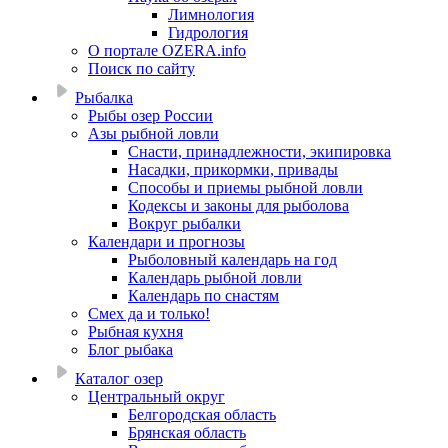
Лимнология
Гидрология
О портале OZERA.info
Поиск по сайту
Рыбалка
Рыбы озер России
Азы рыбной ловли
Снасти, принадлежности, экипировка
Насадки, прикормки, привады
Способы и приемы рыбной ловли
Кодексы и законы для рыболова
Вокруг рыбалки
Календари и прогнозы
Рыболовный календарь на год
Календарь рыбной ловли
Календарь по снастям
Смех да и только!
Рыбная кухня
Блог рыбака
Каталог озер
Центральный округ
Белгородская область
Брянская область