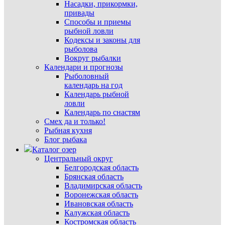
Насадки, прикормки,
привады
Способы и приемы
рыбной ловли
Кодексы и законы для
рыболова
Вокруг рыбалки
Календари и прогнозы
Рыболовный
календарь на год
Календарь рыбной
ловли
Календарь по снастям
Смех да и только!
Рыбная кухня
Блог рыбака
Каталог озер
Центральный округ
Белгородская область
Брянская область
Владимирская область
Воронежская область
Ивановская область
Калужская область
Костромская область