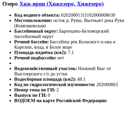
Озеро
Хиж-ярви (Хижозеро, Хижезеро)
Код водного объекта:
02020001311102000008630
Местоположение:
исток р. Рувы. Вытекает река Рува
(Компаковская)
Бассейновый округ:
Баренцево-Беломорский
бассейновый округ
Речной бассейн:
Бассейны рек Кольского п-ова и
Карелии, впад. в Белое море
Площадь водоёма (км2):
7.1
Речной подбассейн:
нет
Водохозяйственный участок:
Нижний Выг от
Выгозерского г/у до устья
Водосборная площадь (км2):
48.1
Код по гидрологической изученности:
202000863
Номер тома по ГИ:
2
Выпуск по ГИ:
0
ВОДОЕМ на карте Российской Федерации: