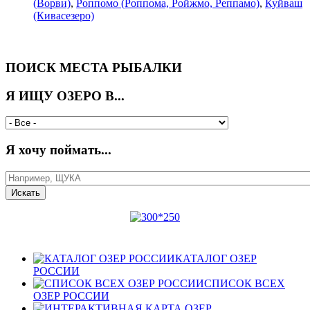
(Ворви)
,
Роппомо (Роппома, Ройжмо, Реппамо)
,
Куйваш
(Кивасезеро)
ПОИСК МЕСТА РЫБАЛКИ
Я ИЩУ ОЗЕРО В...
Я хочу поймать...
КАТАЛОГ ОЗЕР
РОССИИ
СПИСОК ВСЕХ
ОЗЕР РОССИИ