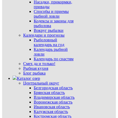
Насадки, прикормки,
привады
Способы и приемы
рыбной ловли
Кодексы и законы для
рыболова
Вокруг рыбалки
Календари и прогнозы
Рыболовный
календарь на год
Календарь рыбной
ловли
Календарь по снастям
Смех да и только!
Рыбная кухня
Блог рыбака
Каталог озер
Центральный округ
Белгородская область
Брянская область
Владимирская область
Воронежская область
Ивановская область
Калужская область
Костромская область