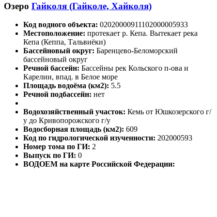
Озеро
Гайколя (Гайколе, Хайколя)
Код водного объекта:
02020000911102000005933
Местоположение:
протекает р. Кепа. Вытекает река
Кепа (Кеппа, Тальвиёки)
Бассейновый округ:
Баренцево-Беломорский
бассейновый округ
Речной бассейн:
Бассейны рек Кольского п-ова и
Карелии, впад. в Белое море
Площадь водоёма (км2):
5.5
Речной подбассейн:
нет
Водохозяйственный участок:
Кемь от Юшкозерского г/
у до Кривопорожского г/у
Водосборная площадь (км2):
609
Код по гидрологической изученности:
202000593
Номер тома по ГИ:
2
Выпуск по ГИ:
0
ВОДОЕМ на карте Российской Федерации: