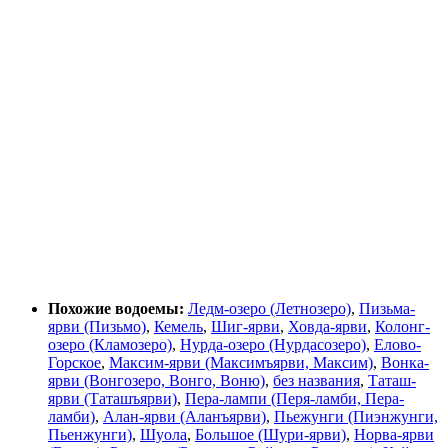
Похожие водоемы:
Ледм-озеро (Летнозеро)
,
Пизьма-
ярви (Пизьмо)
,
Кемель
,
Шиг-ярви
,
Ховда-ярви
,
Колонг-
озеро (Кламозеро)
,
Нурда-озеро (Нурдасозеро)
,
Елово-
Горское
,
Максим-ярви (Максимъярви, Максим)
,
Вонка-
ярви (Вонгозеро, Вонго, Воню)
,
без названия
,
Таташ-
ярви (Таташъярви)
,
Пера-лампи (Перя-ламби, Пера-
ламби)
,
Алан-ярви (Аланъярви)
,
Пьежунги (Пиэнжунги,
Пьенжунги)
,
Шуола
,
Большое (Шури-ярви)
,
Норва-ярви