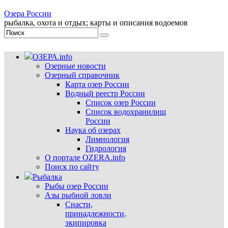
Озера России
рыбалка, охота и отдых; карты и описания водоемов
ОЗЕРА.info
Озерные новости
Озерный справочник
Карта озер России
Водный реестр России
Список озер России
Список водохранилищ
России
Наука об озерах
Лимнология
Гидрология
О портале OZERA.info
Поиск по сайту
Рыбалка
Рыбы озер России
Азы рыбной ловли
Снасти,
принадлежности,
экипировка