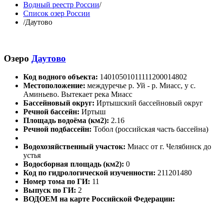
Водный реестр России
/
Список озер России
/
Даутово
Озеро
Даутово
Код водного объекта:
14010501011111200014802
Местоположение:
междуречье р. Уй - р. Миасс, у с.
Аминьево. Вытекает река Миасс
Бассейновый округ:
Иртышский бассейновый округ
Речной бассейн:
Иртыш
Площадь водоёма (км2):
2.16
Речной подбассейн:
Тобол (российская часть бассейна)
Водохозяйственный участок:
Миасс от г. Челябинск до
устья
Водосборная площадь (км2):
0
Код по гидрологической изученности:
211201480
Номер тома по ГИ:
11
Выпуск по ГИ:
2
ВОДОЕМ на карте Российской Федерации: