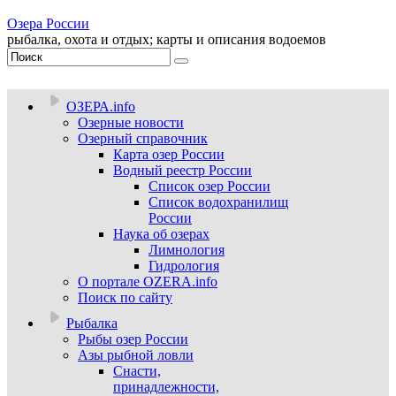
Озера России
рыбалка, охота и отдых; карты и описания водоемов
ОЗЕРА.info
Озерные новости
Озерный справочник
Карта озер России
Водный реестр России
Список озер России
Список водохранилищ
России
Наука об озерах
Лимнология
Гидрология
О портале OZERA.info
Поиск по сайту
Рыбалка
Рыбы озер России
Азы рыбной ловли
Снасти,
принадлежности,