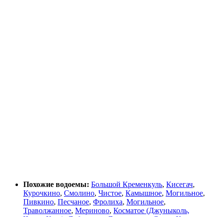
Похожие водоемы:
Большой Кременкуль
,
Кисегач
,
Курочкино
,
Смолино
,
Чистое
,
Камышное
,
Могильное
,
Пивкино
,
Песчаное
,
Фролиха
,
Могильное
,
Траволжанное
,
Мериново
,
Косматое (Джуныколь,