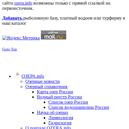
сайта
ozera.info
возможны только с прямой ссылкой на
первоисточник.
Добавить
рыболовную базу, платный водоем или турфирму в
наш каталог
Goto Top
ОЗЕРА.info
Озерные новости
Озерный справочник
Карта озер России
Водный реестр России
Список озер России
Список водохранилищ России
Наука об озерах
Лимнология
Гидрология
О портале OZERA.info