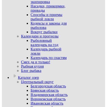
экипировка
Насадки, прикормки,
привады
Способы и приемы
рыбной ловли
Кодексы и законы для
рыболова
Вокруг рыбалки
Календари и прогнозы
Рыболовный
календарь на год
Календарь рыбной
ловли
Календарь по снастям
Смех да и только!
Рыбная кухня
Блог рыбака
Каталог озер
Центральный округ
Белгородская область
Брянская область
Владимирская область
Воронежская область
Ивановская область