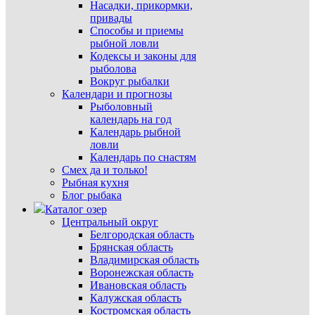
Насадки, прикормки,
привады
Способы и приемы
рыбной ловли
Кодексы и законы для
рыболова
Вокруг рыбалки
Календари и прогнозы
Рыболовный
календарь на год
Календарь рыбной
ловли
Календарь по снастям
Смех да и только!
Рыбная кухня
Блог рыбака
Каталог озер
Центральный округ
Белгородская область
Брянская область
Владимирская область
Воронежская область
Ивановская область
Калужская область
Костромская область