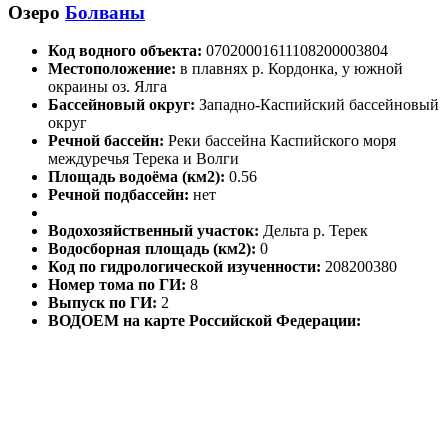
Озеро
Болваны
Код водного объекта:
07020001611108200003804
Местоположение:
в плавнях р. Кордонка, у южной
окраины оз. Ялга
Бассейновый округ:
Западно-Каспийский бассейновый
округ
Речной бассейн:
Реки бассейна Каспийского моря
междуречья Терека и Волги
Площадь водоёма (км2):
0.56
Речной подбассейн:
нет
Водохозяйственный участок:
Дельта р. Терек
Водосборная площадь (км2):
0
Код по гидрологической изученности:
208200380
Номер тома по ГИ:
8
Выпуск по ГИ:
2
ВОДОЕМ на карте Российской Федерации: