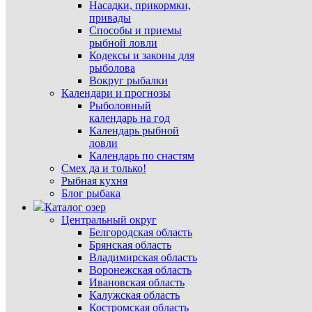
Насадки, прикормки,
привады
Способы и приемы
рыбной ловли
Кодексы и законы для
рыболова
Вокруг рыбалки
Календари и прогнозы
Рыболовный
календарь на год
Календарь рыбной
ловли
Календарь по снастям
Смех да и только!
Рыбная кухня
Блог рыбака
Каталог озер
Центральный округ
Белгородская область
Брянская область
Владимирская область
Воронежская область
Ивановская область
Калужская область
Костромская область