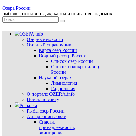
Озера России
рыбалка, охота и отдых; карты и описания водоемов
ОЗЕРА.info
Озерные новости
Озерный справочник
Карта озер России
Водный реестр России
Список озер России
Список водохранилищ
России
Наука об озерах
Лимнология
Гидрология
О портале OZERA.info
Поиск по сайту
Рыбалка
Рыбы озер России
Азы рыбной ловли
Снасти,
принадлежности,
экипировка