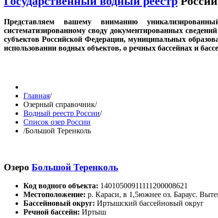
Государственный водный реестр
Россий
Представляем вашему вниманию уникализированн
систематизированному своду документированных сведений 
субъектов Российской Федерации, муниципальных образов
использовании водных объектов, о речных бассейнах и бас
Главная
/
Озерный справочник
/
Водный реестр России
/
Список озер России
/
Большой Теренколь
Озеро
Большой Теренколь
Код водного объекта:
14010500911111200008621
Местоположение:
р. Караси, в 1,5южнее оз. Бараус. Выт
Бассейновый округ:
Иртышский бассейновый округ
Речной бассейн:
Иртыш