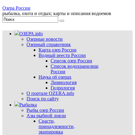
Озера России
рыбалка, охота и отдых; карты и описания водоемов
ОЗЕРА.info
Озерные новости
Озерный справочник
Карта озер России
Водный реестр России
Список озер России
Список водохранилищ
России
Наука об озерах
Лимнология
Гидрология
О портале OZERA.info
Поиск по сайту
Рыбалка
Рыбы озер России
Азы рыбной ловли
Снасти,
принадлежности,
экипировка