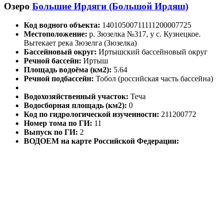
Озеро
Большие Ирдяги (Большой Ирдяш)
Код водного объекта:
14010500711111200007725
Местоположение:
р. Зюзелка №317, у с. Кузнецкое.
Вытекает река Зюзелга (Зюзелка)
Бассейновый округ:
Иртышский бассейновый округ
Речной бассейн:
Иртыш
Площадь водоёма (км2):
5.64
Речной подбассейн:
Тобол (российская часть бассейна)
Водохозяйственный участок:
Теча
Водосборная площадь (км2):
0
Код по гидрологической изученности:
211200772
Номер тома по ГИ:
11
Выпуск по ГИ:
2
ВОДОЕМ на карте Российской Федерации: