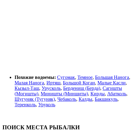
Похожие водоемы:
Сугомак
,
Темное
,
Большая Нанога
,
Малая Нанога
,
Иртяш
,
Большой Коган
,
Малые Касли
,
Кызыл-Таш
,
Урусколь
,
Бердениш (Берда)
,
Сагишты
(Могишты)
,
Миништы (Миншиты)
,
Кирды
,
Абатколь
,
Шугуняк (Тугуняк)
,
Чебаколь
,
Калды
,
Бакшикуль
,
Теренколь
,
Уруколь
ПОИСК МЕСТА РЫБАЛКИ