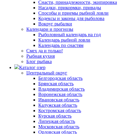
Снасти, принадлежности, экипировка
Насадки, прикормки, привады
Способы и приемы рыбной ловли
Кодексы и законы для рыболова
Вокруг рыбалки
Календари и прогнозы
Рыболовный календарь на год
Календарь рыбной ловли
Календарь по снастям
Смех да и только!
Рыбная кухня
Блог рыбака
Каталог озер
Центральный округ
Белгородская область
Брянская область
Владимирская область
Воронежская область
Ивановская область
Калужская область
Костромская область
Курская область
Липецкая область
Московская область
Орловская область