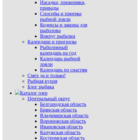
Насадки, прикормки,
привады
Способы и приемы
рыбной ловли
Кодексы и законы для
рыболова
Вокруг рыбалки
Календари и прогнозы
Рыболовный
календарь на год
Календарь рыбной
ловли
Календарь по снастям
Смех да и только!
Рыбная кухня
Блог рыбака
Каталог озер
Центральный округ
Белгородская область
Брянская область
Владимирская область
Воронежская область
Ивановская область
Калужская область
Костромская область