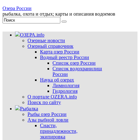
Озера России
рыбалка, охота и отдых; карты и описания водоемов
ОЗЕРА.info
Озерные новости
Озерный справочник
Карта озер России
Водный реестр России
Список озер России
Список водохранилищ
России
Наука об озерах
Лимнология
Гидрология
О портале OZERA.info
Поиск по сайту
Рыбалка
Рыбы озер России
Азы рыбной ловли
Снасти,
принадлежности,
экипировка