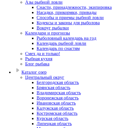
Азы рыбной ловли
Снасти, принадлежности, экипировка
Насадки, прикормки, привады
Способы и приемы рыбной ловли
Кодексы и законы для рыболова
Вокруг рыбалки
Календари и прогнозы
Рыболовный календарь на год
Календарь рыбной ловли
Календарь по снастям
Смех да и только!
Рыбная кухня
Блог рыбака
Каталог озер
Центральный округ
Белгородская область
Брянская область
Владимирская область
Воронежская область
Ивановская область
Калужская область
Костромская область
Курская область
Липецкая область