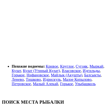
Похожие водоемы:
Кривое
,
Круглое
,
Сугояк
,
Мыркай
,
Кулат
,
Кулат (Утиный Кулат)
,
Власовское
,
Идгильды
,
Горькое
,
Нифановское
,
Майлык (Акушты)
,
Балсыкты
,
Ленево
,
Тишково
,
Идрискуль
,
Малое Копылово
,
Петровское
,
Малый Алекай
,
Горькое
,
Улыбашколь
ПОИСК МЕСТА РЫБАЛКИ