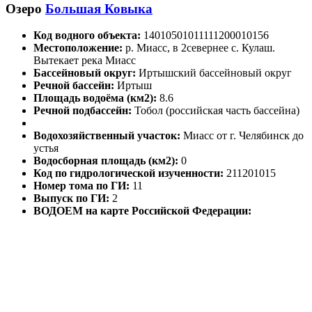
Озеро
Большая Ковыка
Код водного объекта:
14010501011111200010156
Местоположение:
р. Миасс, в 2севернее с. Кулаш.
Вытекает река Миасс
Бассейновый округ:
Иртышский бассейновый округ
Речной бассейн:
Иртыш
Площадь водоёма (км2):
8.6
Речной подбассейн:
Тобол (российская часть бассейна)
Водохозяйственный участок:
Миасс от г. Челябинск до
устья
Водосборная площадь (км2):
0
Код по гидрологической изученности:
211201015
Номер тома по ГИ:
11
Выпуск по ГИ:
2
ВОДОЕМ на карте Российской Федерации: