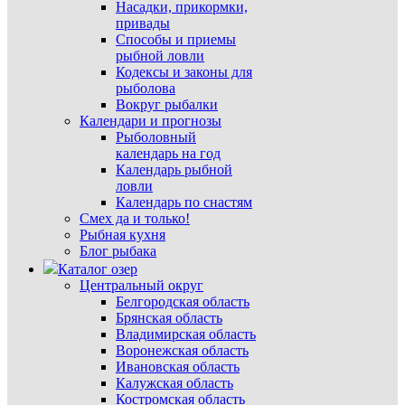
Насадки, прикормки,
привады
Способы и приемы
рыбной ловли
Кодексы и законы для
рыболова
Вокруг рыбалки
Календари и прогнозы
Рыболовный
календарь на год
Календарь рыбной
ловли
Календарь по снастям
Смех да и только!
Рыбная кухня
Блог рыбака
Каталог озер
Центральный округ
Белгородская область
Брянская область
Владимирская область
Воронежская область
Ивановская область
Калужская область
Костромская область