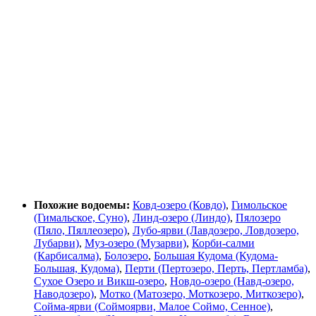
Похожие водоемы:
Ковд-озеро (Ковдо)
,
Гимольское
(Гимальское, Суно)
,
Линд-озеро (Линдо)
,
Пялозеро
(Пяло, Пяллеозеро)
,
Лубо-ярви (Лавдозеро, Ловдозеро,
Лубарви)
,
Муз-озеро (Музарви)
,
Корби-салми
(Карбисалма)
,
Болозеро
,
Большая Кудома (Кудома-
Большая, Кудома)
,
Перти (Пертозеро, Перть, Пертламба)
,
Сухое Озеро и Викш-озеро
,
Новдо-озеро (Навд-озеро,
Наводозеро)
,
Мотко (Матозеро, Моткозеро, Миткозеро)
,
Сойма-ярви (Соймоярви, Малое Соймо, Сенное)
,