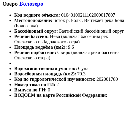
Озеро
Болозеро
Код водного объекта:
01040100211102000017807
Местоположение:
исток р. Болы. Вытекает река Бола
(Болозерка)
Бассейновый округ:
Балтийский бассейновый округ
Речной бассейн:
Нева (включая бассейны рек
Онежского и Ладожского озера)
Площадь водоёма (км2):
9.6
Речной подбассейн:
Свирь (включая реки бассейна
Онежского озера)
Водохозяйственный участок:
Суна
Водосборная площадь (км2):
79.3
Код по гидрологической изученности:
202001780
Номер тома по ГИ:
2
Выпуск по ГИ:
0
ВОДОЕМ на карте Российской Федерации: