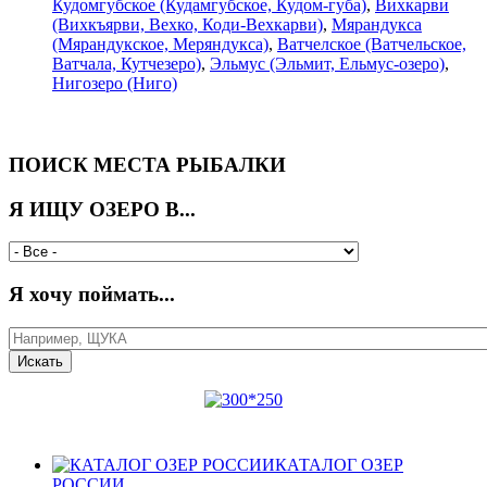
Кудомгубское (Кудамгубское, Кудом-губа)
,
Вихкарви
(Вихкъярви, Вехко, Коди-Вехкарви)
,
Мярандукса
(Мярандукское, Меряндукса)
,
Ватчелское (Ватчельское,
Ватчала, Кутчезеро)
,
Эльмус (Эльмит, Ельмус-озеро)
,
Нигозеро (Ниго)
ПОИСК МЕСТА РЫБАЛКИ
Я ИЩУ ОЗЕРО В...
Я хочу поймать...
КАТАЛОГ ОЗЕР
РОССИИ