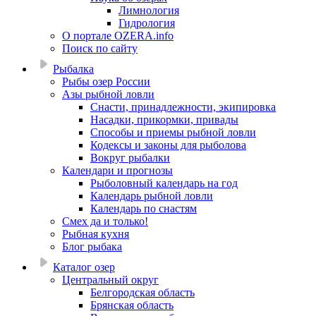
Лимнология
Гидрология
О портале OZERA.info
Поиск по сайту
Рыбалка
Рыбы озер России
Азы рыбной ловли
Снасти, принадлежности, экипировка
Насадки, прикормки, привады
Способы и приемы рыбной ловли
Кодексы и законы для рыболова
Вокруг рыбалки
Календари и прогнозы
Рыболовный календарь на год
Календарь рыбной ловли
Календарь по снастям
Смех да и только!
Рыбная кухня
Блог рыбака
Каталог озер
Центральный округ
Белгородская область
Брянская область