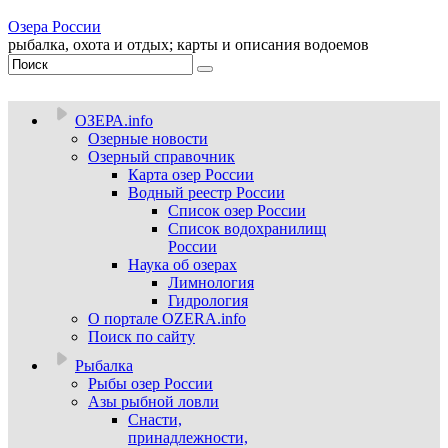
Озера России
рыбалка, охота и отдых; карты и описания водоемов
ОЗЕРА.info
Озерные новости
Озерный справочник
Карта озер России
Водный реестр России
Список озер России
Список водохранилищ
России
Наука об озерах
Лимнология
Гидрология
О портале OZERA.info
Поиск по сайту
Рыбалка
Рыбы озер России
Азы рыбной ловли
Снасти,
принадлежности,