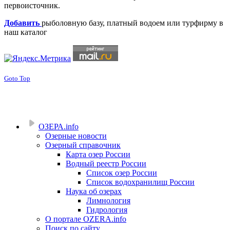
первоисточник.
Добавить
рыболовную базу, платный водоем или турфирму в
наш каталог
Goto Top
ОЗЕРА.info
Озерные новости
Озерный справочник
Карта озер России
Водный реестр России
Список озер России
Список водохранилищ России
Наука об озерах
Лимнология
Гидрология
О портале OZERA.info
Поиск по сайту