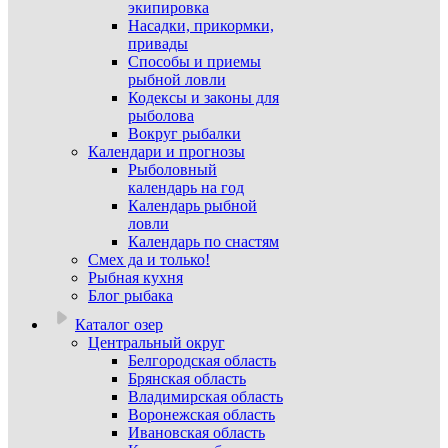
экипировка
Насадки, прикормки,
привады
Способы и приемы
рыбной ловли
Кодексы и законы для
рыболова
Вокруг рыбалки
Календари и прогнозы
Рыболовный
календарь на год
Календарь рыбной
ловли
Календарь по снастям
Смех да и только!
Рыбная кухня
Блог рыбака
Каталог озер
Центральный округ
Белгородская область
Брянская область
Владимирская область
Воронежская область
Ивановская область