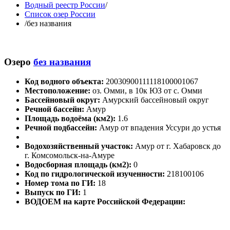
Водный реестр России
/
Список озер России
/
без названия
Озеро
без названия
Код водного объекта:
20030900111118100001067
Местоположение:
оз. Омми, в 10к ЮЗ от с. Омми
Бассейновый округ:
Амурский бассейновый округ
Речной бассейн:
Амур
Площадь водоёма (км2):
1.6
Речной подбассейн:
Амур от впадения Уссури до устья
Водохозяйственный участок:
Амур от г. Хабаровск до
г. Комсомольск-на-Амуре
Водосборная площадь (км2):
0
Код по гидрологической изученности:
218100106
Номер тома по ГИ:
18
Выпуск по ГИ:
1
ВОДОЕМ на карте Российской Федерации: