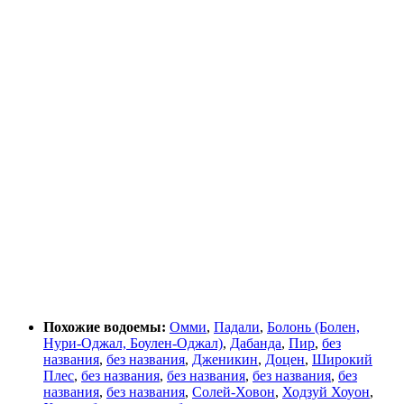
Похожие водоемы:
Омми
,
Падали
,
Болонь (Болен,
Нури-Оджал, Боулен-Оджал)
,
Дабанда
,
Пир
,
без
названия
,
без названия
,
Дженикин
,
Доцен
,
Широкий
Плес
,
без названия
,
без названия
,
без названия
,
без
названия
,
без названия
,
Солей-Ховон
,
Ходзуй Хоуон
,