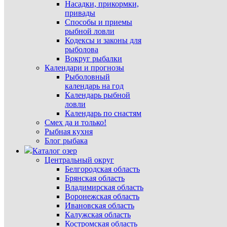
Насадки, прикормки,
привады
Способы и приемы
рыбной ловли
Кодексы и законы для
рыболова
Вокруг рыбалки
Календари и прогнозы
Рыболовный
календарь на год
Календарь рыбной
ловли
Календарь по снастям
Смех да и только!
Рыбная кухня
Блог рыбака
Каталог озер
Центральный округ
Белгородская область
Брянская область
Владимирская область
Воронежская область
Ивановская область
Калужская область
Костромская область