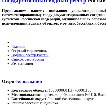
Государственный водный реестр
Россий
Представляем вашему вниманию уникализированн
систематизированному своду документированных сведений 
субъектов Российской Федерации, муниципальных образов
использовании водных объектов, о речных бассейнах и бас
Главная
/
Озерный справочник
/
Водный реестр России
/
Список озер России
/
без названия
Озеро
без названия
Код водного объекта:
18050000311117700001183
Местоположение:
протекает р. без названия №6116. Выте
Бассейновый округ:
Ленский бассейновый округ
Речной бассейн:
Индигирка