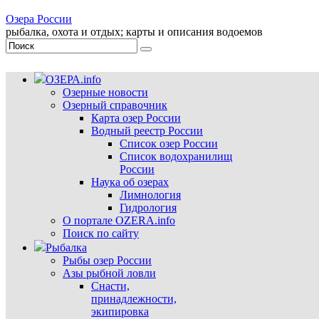
Озера России
рыбалка, охота и отдых; карты и описания водоемов
ОЗЕРА.info
Озерные новости
Озерный справочник
Карта озер России
Водный реестр России
Список озер России
Список водохранилищ
России
Наука об озерах
Лимнология
Гидрология
О портале OZERA.info
Поиск по сайту
Рыбалка
Рыбы озер России
Азы рыбной ловли
Снасти,
принадлежности,
экипировка