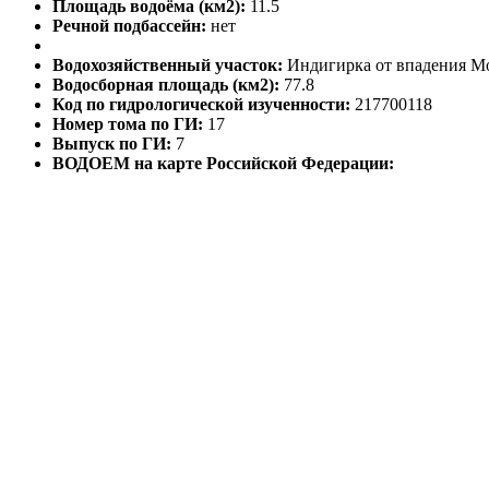
Площадь водоёма (км2):
11.5
Речной подбассейн:
нет
Водохозяйственный участок:
Индигирка от впадения Мо
Водосборная площадь (км2):
77.8
Код по гидрологической изученности:
217700118
Номер тома по ГИ:
17
Выпуск по ГИ:
7
ВОДОЕМ на карте Российской Федерации: