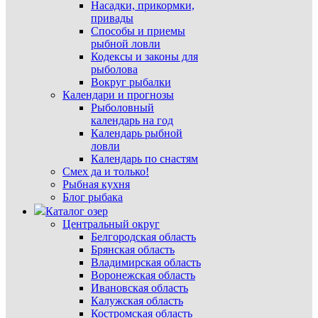
Насадки, прикормки,
привады
Способы и приемы
рыбной ловли
Кодексы и законы для
рыболова
Вокруг рыбалки
Календари и прогнозы
Рыболовный
календарь на год
Календарь рыбной
ловли
Календарь по снастям
Смех да и только!
Рыбная кухня
Блог рыбака
Каталог озер
Центральный округ
Белгородская область
Брянская область
Владимирская область
Воронежская область
Ивановская область
Калужская область
Костромская область