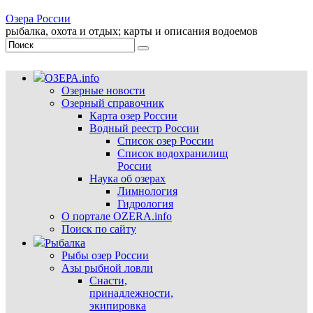
Озера России
рыбалка, охота и отдых; карты и описания водоемов
ОЗЕРА.info
Озерные новости
Озерный справочник
Карта озер России
Водный реестр России
Список озер России
Список водохранилищ
России
Наука об озерах
Лимнология
Гидрология
О портале OZERA.info
Поиск по сайту
Рыбалка
Рыбы озер России
Азы рыбной ловли
Снасти,
принадлежности,
экипировка