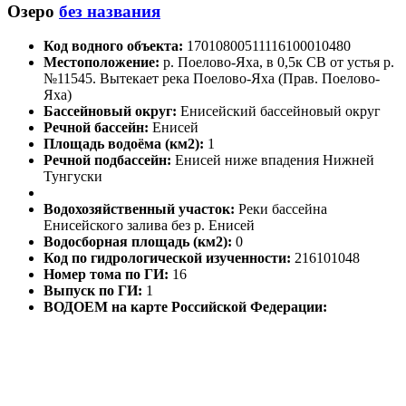
Озеро
без названия
Код водного объекта:
17010800511116100010480
Местоположение:
р. Поелово-Яха, в 0,5к СВ от устья р.
№11545. Вытекает река Поелово-Яха (Прав. Поелово-
Яха)
Бассейновый округ:
Енисейский бассейновый округ
Речной бассейн:
Енисей
Площадь водоёма (км2):
1
Речной подбассейн:
Енисей ниже впадения Нижней
Тунгуски
Водохозяйственный участок:
Реки бассейна
Енисейского залива без р. Енисей
Водосборная площадь (км2):
0
Код по гидрологической изученности:
216101048
Номер тома по ГИ:
16
Выпуск по ГИ:
1
ВОДОЕМ на карте Российской Федерации: