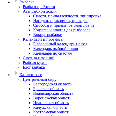
Рыбалка
Рыбы озер России
Азы рыбной ловли
Снасти, принадлежности, экипировка
Насадки, прикормки, привады
Способы и приемы рыбной ловли
Кодексы и законы для рыболова
Вокруг рыбалки
Календари и прогнозы
Рыболовный календарь на год
Календарь рыбной ловли
Календарь по снастям
Смех да и только!
Рыбная кухня
Блог рыбака
Каталог озер
Центральный округ
Белгородская область
Брянская область
Владимирская область
Воронежская область
Ивановская область
Калужская область
Костромская область