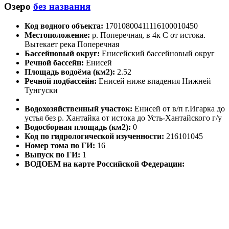
Озеро
без названия
Код водного объекта:
17010800411116100010450
Местоположение:
р. Поперечная, в 4к С от истока.
Вытекает река Поперечная
Бассейновый округ:
Енисейский бассейновый округ
Речной бассейн:
Енисей
Площадь водоёма (км2):
2.52
Речной подбассейн:
Енисей ниже впадения Нижней
Тунгуски
Водохозяйственный участок:
Енисей от в/п г.Игарка до
устья без р. Хантайка от истока до Усть-Хантайского г/у
Водосборная площадь (км2):
0
Код по гидрологической изученности:
216101045
Номер тома по ГИ:
16
Выпуск по ГИ:
1
ВОДОЕМ на карте Российской Федерации: