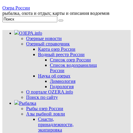
Озера России
рыбалка, охота и отдых; карты и описания водоемов
ОЗЕРА.info
Озерные новости
Озерный справочник
Карта озер России
Водный реестр России
Список озер России
Список водохранилищ
России
Наука об озерах
Лимнология
Гидрология
О портале OZERA.info
Поиск по сайту
Рыбалка
Рыбы озер России
Азы рыбной ловли
Снасти,
принадлежности,
экипировка