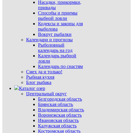
Насадки, прикормки,
привады
Способы и приемы
рыбной ловли
Кодексы и законы для
рыболова
Вокруг рыбалки
Календари и прогнозы
Рыболовный
календарь на год
Календарь рыбной
ловли
Календарь по снастям
Смех да и только!
Рыбная кухня
Блог рыбака
Каталог озер
Центральный округ
Белгородская область
Брянская область
Владимирская область
Воронежская область
Ивановская область
Калужская область
Костромская область