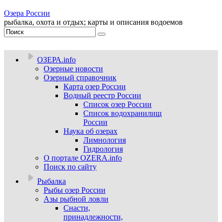
Озера России
рыбалка, охота и отдых; карты и описания водоемов
ОЗЕРА.info
Озерные новости
Озерный справочник
Карта озер России
Водный реестр России
Список озер России
Список водохранилищ
России
Наука об озерах
Лимнология
Гидрология
О портале OZERA.info
Поиск по сайту
Рыбалка
Рыбы озер России
Азы рыбной ловли
Снасти,
принадлежности,