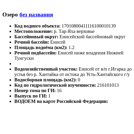
Озеро
без названия
Код водного объекта:
17010800411116100010139
Местоположение:
р. Тар-Яха верховье
Бассейновый округ:
Енисейский бассейновый округ
Речной бассейн:
Енисей
Площадь водоёма (км2):
1.2
Речной подбассейн:
Енисей ниже впадения Нижней
Тунгуски
Водохозяйственный участок:
Енисей от в/п г.Игарка до
устья без р. Хантайка от истока до Усть-Хантайского г/у
Водосборная площадь (км2):
0
Код по гидрологической изученности:
216101013
Номер тома по ГИ:
16
Выпуск по ГИ:
1
ВОДОЕМ на карте Российской Федерации: