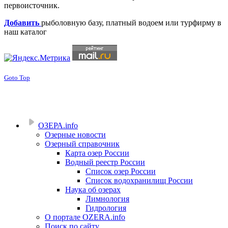
первоисточник.
Добавить
рыболовную базу, платный водоем или турфирму в
наш каталог
Goto Top
ОЗЕРА.info
Озерные новости
Озерный справочник
Карта озер России
Водный реестр России
Список озер России
Список водохранилищ России
Наука об озерах
Лимнология
Гидрология
О портале OZERA.info
Поиск по сайту