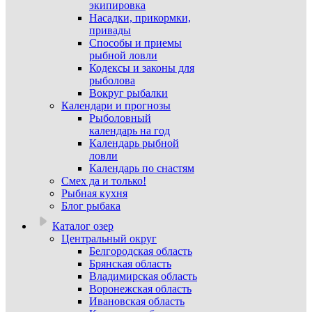
экипировка
Насадки, прикормки,
привады
Способы и приемы
рыбной ловли
Кодексы и законы для
рыболова
Вокруг рыбалки
Календари и прогнозы
Рыболовный
календарь на год
Календарь рыбной
ловли
Календарь по снастям
Смех да и только!
Рыбная кухня
Блог рыбака
Каталог озер
Центральный округ
Белгородская область
Брянская область
Владимирская область
Воронежская область
Ивановская область