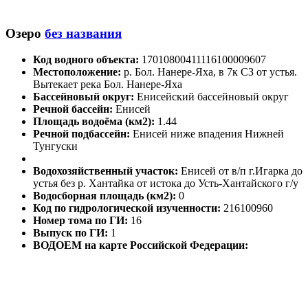
Озеро
без названия
Код водного объекта:
17010800411116100009607
Местоположение:
р. Бол. Нанере-Яха, в 7к СЗ от устья.
Вытекает река Бол. Нанере-Яха
Бассейновый округ:
Енисейский бассейновый округ
Речной бассейн:
Енисей
Площадь водоёма (км2):
1.44
Речной подбассейн:
Енисей ниже впадения Нижней
Тунгуски
Водохозяйственный участок:
Енисей от в/п г.Игарка до
устья без р. Хантайка от истока до Усть-Хантайского г/у
Водосборная площадь (км2):
0
Код по гидрологической изученности:
216100960
Номер тома по ГИ:
16
Выпуск по ГИ:
1
ВОДОЕМ на карте Российской Федерации: