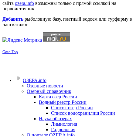
сайта
ozera.info
возможны только с прямой ссылкой на
первоисточник.
Добавить
рыболовную базу, платный водоем или турфирму в
наш каталог
Goto Top
ОЗЕРА.info
Озерные новости
Озерный справочник
Карта озер России
Водный реестр России
Список озер России
Список водохранилищ России
Наука об озерах
Лимнология
Гидрология
О портале OZERA.info