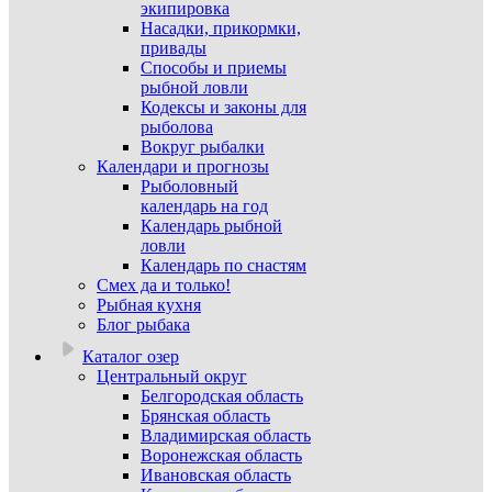
экипировка
Насадки, прикормки,
привады
Способы и приемы
рыбной ловли
Кодексы и законы для
рыболова
Вокруг рыбалки
Календари и прогнозы
Рыболовный
календарь на год
Календарь рыбной
ловли
Календарь по снастям
Смех да и только!
Рыбная кухня
Блог рыбака
Каталог озер
Центральный округ
Белгородская область
Брянская область
Владимирская область
Воронежская область
Ивановская область