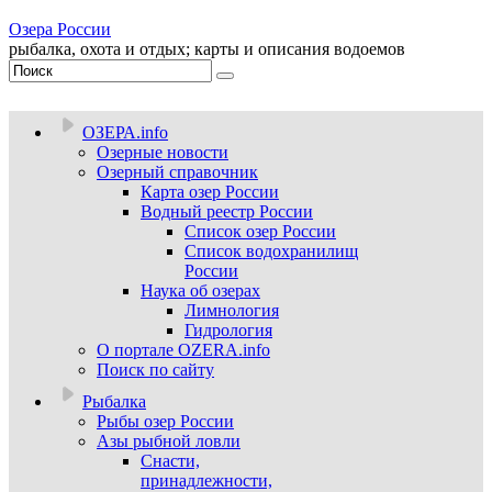
Озера России
рыбалка, охота и отдых; карты и описания водоемов
ОЗЕРА.info
Озерные новости
Озерный справочник
Карта озер России
Водный реестр России
Список озер России
Список водохранилищ
России
Наука об озерах
Лимнология
Гидрология
О портале OZERA.info
Поиск по сайту
Рыбалка
Рыбы озер России
Азы рыбной ловли
Снасти,
принадлежности,