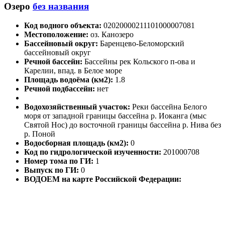
Озеро
без названия
Код водного объекта:
02020000211101000007081
Местоположение:
оз. Канозеро
Бассейновый округ:
Баренцево-Беломорский
бассейновый округ
Речной бассейн:
Бассейны рек Кольского п-ова и
Карелии, впад. в Белое море
Площадь водоёма (км2):
1.8
Речной подбассейн:
нет
Водохозяйственный участок:
Реки бассейна Белого
моря от западной границы бассейна р. Иоканга (мыс
Святой Нос) до восточной границы бассейна р. Нива без
р. Поной
Водосборная площадь (км2):
0
Код по гидрологической изученности:
201000708
Номер тома по ГИ:
1
Выпуск по ГИ:
0
ВОДОЕМ на карте Российской Федерации: