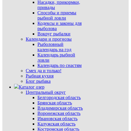
Насадки, прикормки,
привады
Способы и приемы
рыбной ловли
Кодексы и законы для
рыболова
Вокруг рыбалки
Календари и прогнозы
Рыболовный
календарь на год
Календарь рыбной
ловли
Календарь по снастям
Смех да и только!
Рыбная кухня
Блог рыбака
Каталог озер
Центральный округ
Белгородская область
Брянская область
Владимирская область
Воронежская область
Ивановская область
Калужская область
Костромская область