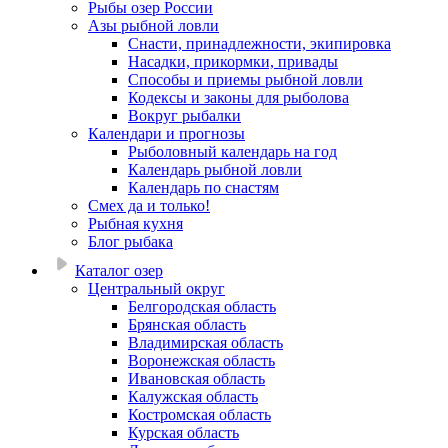
Рыбы озер России
Азы рыбной ловли
Снасти, принадлежности, экипировка
Насадки, прикормки, привады
Способы и приемы рыбной ловли
Кодексы и законы для рыболова
Вокруг рыбалки
Календари и прогнозы
Рыболовный календарь на год
Календарь рыбной ловли
Календарь по снастям
Смех да и только!
Рыбная кухня
Блог рыбака
Каталог озер
Центральный округ
Белгородская область
Брянская область
Владимирская область
Воронежская область
Ивановская область
Калужская область
Костромская область
Курская область