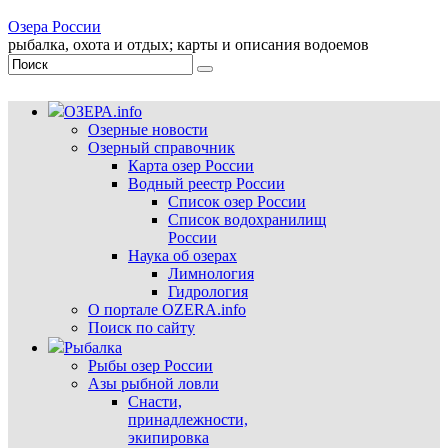
Озера России
рыбалка, охота и отдых; карты и описания водоемов
ОЗЕРА.info
Озерные новости
Озерный справочник
Карта озер России
Водный реестр России
Список озер России
Список водохранилищ
России
Наука об озерах
Лимнология
Гидрология
О портале OZERA.info
Поиск по сайту
Рыбалка
Рыбы озер России
Азы рыбной ловли
Снасти,
принадлежности,
экипировка