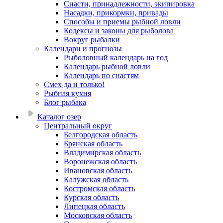
Снасти, принадлежности, экипировка
Насадки, прикормки, привады
Способы и приемы рыбной ловли
Кодексы и законы для рыболова
Вокруг рыбалки
Календари и прогнозы
Рыболовный календарь на год
Календарь рыбной ловли
Календарь по снастям
Смех да и только!
Рыбная кухня
Блог рыбака
Каталог озер
Центральный округ
Белгородская область
Брянская область
Владимирская область
Воронежская область
Ивановская область
Калужская область
Костромская область
Курская область
Липецкая область
Московская область