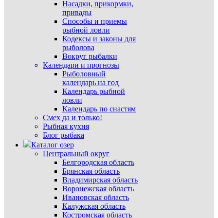
Насадки, прикормки,
привады
Способы и приемы
рыбной ловли
Кодексы и законы для
рыболова
Вокруг рыбалки
Календари и прогнозы
Рыболовный
календарь на год
Календарь рыбной
ловли
Календарь по снастям
Смех да и только!
Рыбная кухня
Блог рыбака
Каталог озер
Центральный округ
Белгородская область
Брянская область
Владимирская область
Воронежская область
Ивановская область
Калужская область
Костромская область