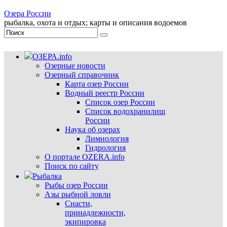
Озера России
рыбалка, охота и отдых; карты и описания водоемов
ОЗЕРА.info
Озерные новости
Озерный справочник
Карта озер России
Водный реестр России
Список озер России
Список водохранилищ
России
Наука об озерах
Лимнология
Гидрология
О портале OZERA.info
Поиск по сайту
Рыбалка
Рыбы озер России
Азы рыбной ловли
Снасти,
принадлежности,
экипировка