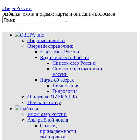
Озера России
рыбалка, охота и отдых; карты и описания водоемов
ОЗЕРА.info
Озерные новости
Озерный справочник
Карта озер России
Водный реестр России
Список озер России
Список водохранилищ
России
Наука об озерах
Лимнология
Гидрология
О портале OZERA.info
Поиск по сайту
Рыбалка
Рыбы озер России
Азы рыбной ловли
Снасти,
принадлежности,
экипировка