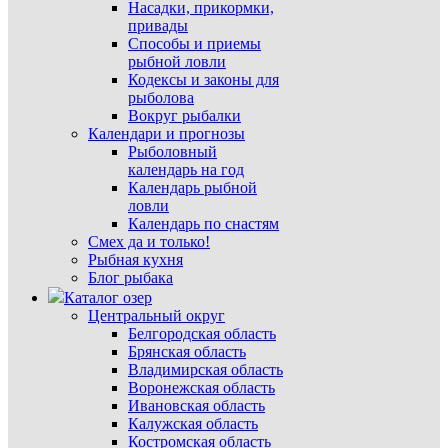
Насадки, прикормки,
привады
Способы и приемы
рыбной ловли
Кодексы и законы для
рыболова
Вокруг рыбалки
Календари и прогнозы
Рыболовный
календарь на год
Календарь рыбной
ловли
Календарь по снастям
Смех да и только!
Рыбная кухня
Блог рыбака
Каталог озер
Центральный округ
Белгородская область
Брянская область
Владимирская область
Воронежская область
Ивановская область
Калужская область
Костромская область