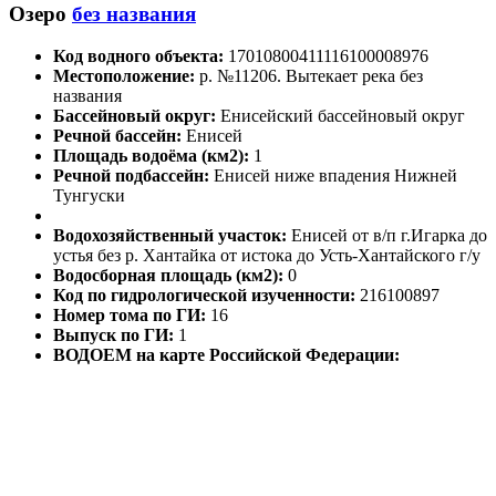
Озеро
без названия
Код водного объекта:
17010800411116100008976
Местоположение:
р. №11206. Вытекает река без
названия
Бассейновый округ:
Енисейский бассейновый округ
Речной бассейн:
Енисей
Площадь водоёма (км2):
1
Речной подбассейн:
Енисей ниже впадения Нижней
Тунгуски
Водохозяйственный участок:
Енисей от в/п г.Игарка до
устья без р. Хантайка от истока до Усть-Хантайского г/у
Водосборная площадь (км2):
0
Код по гидрологической изученности:
216100897
Номер тома по ГИ:
16
Выпуск по ГИ:
1
ВОДОЕМ на карте Российской Федерации: