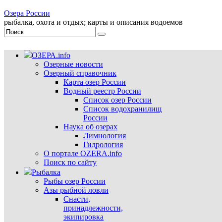
Озера России
рыбалка, охота и отдых; карты и описания водоемов
ОЗЕРА.info
Озерные новости
Озерный справочник
Карта озер России
Водный реестр России
Список озер России
Список водохранилищ
России
Наука об озерах
Лимнология
Гидрология
О портале OZERA.info
Поиск по сайту
Рыбалка
Рыбы озер России
Азы рыбной ловли
Снасти,
принадлежности,
экипировка