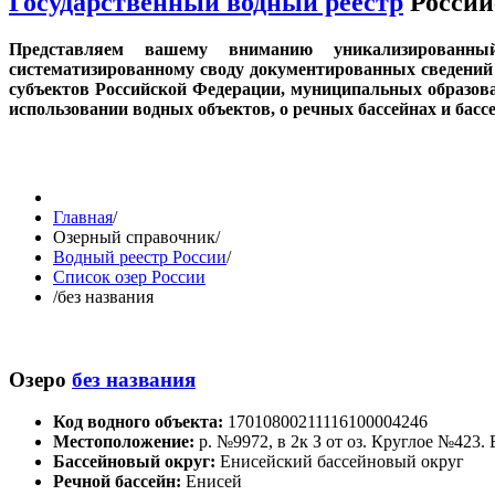
Государственный водный реестр
Россий
Представляем вашему вниманию уникализированн
систематизированному своду документированных сведений 
субъектов Российской Федерации, муниципальных образов
использовании водных объектов, о речных бассейнах и бас
Главная
/
Озерный справочник
/
Водный реестр России
/
Список озер России
/
без названия
Озеро
без названия
Код водного объекта:
17010800211116100004246
Местоположение:
р. №9972, в 2к З от оз. Круглое №423.
Бассейновый округ:
Енисейский бассейновый округ
Речной бассейн:
Енисей