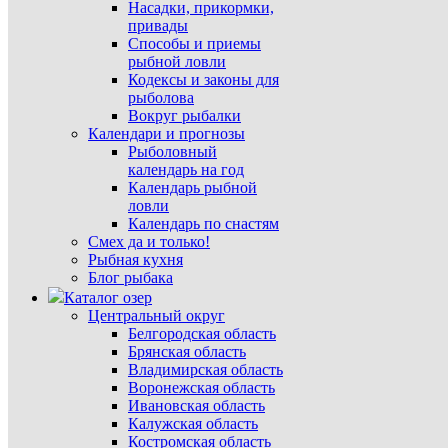
Насадки, прикормки,
привады
Способы и приемы
рыбной ловли
Кодексы и законы для
рыболова
Вокруг рыбалки
Календари и прогнозы
Рыболовный
календарь на год
Календарь рыбной
ловли
Календарь по снастям
Смех да и только!
Рыбная кухня
Блог рыбака
Каталог озер
Центральный округ
Белгородская область
Брянская область
Владимирская область
Воронежская область
Ивановская область
Калужская область
Костромская область