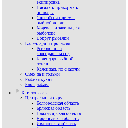
экипировка
Насадки, прикормки,
привады
Способы и приемы
рыбной ловли
Кодексы и законы для
рыболова
Вокруг рыбалки
Календари и прогнозы
Рыболовный
календарь на год
Календарь рыбной
ловли
Календарь по снастям
Смех да и только!
Рыбная кухня
Блог рыбака
Каталог озер
Центральный округ
Белгородская область
Брянская область
Владимирская область
Воронежская область
Ивановская область