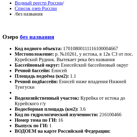
Водный реестр России
/
Список озер России
/
без названия
Озеро
без названия
Код водного объекта:
17010800111116100004667
Местоположение:
р. №10261, у истока, в 12к СЗ от пос.
Курейский Рудник. Вытекает река без названия
Бассейновый округ:
Енисейский бассейновый округ
Речной бассейн:
Енисей
Площадь водоёма (км2):
1.1
Речной подбассейн:
Енисей ниже впадения Нижней
Тунгуски
Водохозяйственный участок:
Курейка от истока до
Курейского г/у
Водосборная площадь (км2):
3.6
Код по гидрологической изученности:
216100466
Номер тома по ГИ:
16
Выпуск по ГИ:
1
ВОДОЕМ на карте Российской Федерации: