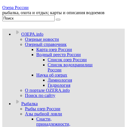
Озера России
рыбалка, охота и отдых; карты и описания водоемов
ОЗЕРА.info
Озерные новости
Озерный справочник
Карта озер России
Водный реестр России
Список озер России
Список водохранилищ
России
Наука об озерах
Лимнология
Гидрология
О портале OZERA.info
Поиск по сайту
Рыбалка
Рыбы озер России
Азы рыбной ловли
Снасти,
принадлежности,