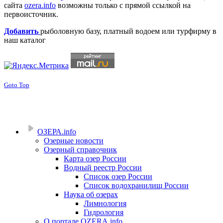
сайта
ozera.info
возможны только с прямой ссылкой на
первоисточник.
Добавить
рыболовную базу, платный водоем или турфирму в
наш каталог
Goto Top
ОЗЕРА.info
Озерные новости
Озерный справочник
Карта озер России
Водный реестр России
Список озер России
Список водохранилищ России
Наука об озерах
Лимнология
Гидрология
О портале OZERA.info