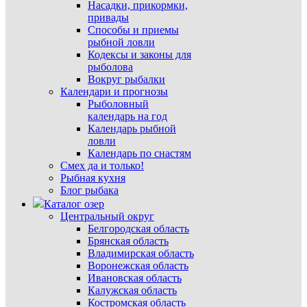
Насадки, прикормки,
привады
Способы и приемы
рыбной ловли
Кодексы и законы для
рыболова
Вокруг рыбалки
Календари и прогнозы
Рыболовный
календарь на год
Календарь рыбной
ловли
Календарь по снастям
Смех да и только!
Рыбная кухня
Блог рыбака
Каталог озер
Центральный округ
Белгородская область
Брянская область
Владимирская область
Воронежская область
Ивановская область
Калужская область
Костромская область