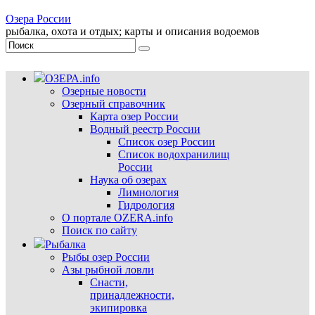
Озера России
рыбалка, охота и отдых; карты и описания водоемов
ОЗЕРА.info
Озерные новости
Озерный справочник
Карта озер России
Водный реестр России
Список озер России
Список водохранилищ
России
Наука об озерах
Лимнология
Гидрология
О портале OZERA.info
Поиск по сайту
Рыбалка
Рыбы озер России
Азы рыбной ловли
Снасти,
принадлежности,
экипировка