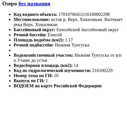
Озеро
без названия
Код водного объекта:
17010700411116100002298
Местоположение:
исток р. Верх. Хикиликан. Вытекает
река Верх. Хикиликан
Бассейновый округ:
Енисейский бассейновый округ
Речной бассейн:
Енисей
Площадь водоёма (км2):
1.17
Речной подбассейн:
Нижняя Тунгуска
Водохозяйственный участок:
Нижняя Тунгуска от в/п
п.Учами до устья
Водосборная площадь (км2):
14
Код по гидрологической изученности:
216100229
Номер тома по ГИ:
16
Выпуск по ГИ:
1
ВОДОЕМ на карте Российской Федерации: