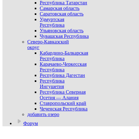
Республика Татарстан
Самарская область
Саратовская область
Удмуртская
Республика
Ульяновская область
Чувашская Республика
Северо-Кавказский
округ
Кабардино-Балкарская
Республика
Карачаево-Черкесская
Республика
Республика Дагестан
Республика
Ингушетия
Республика Северная
Осетия — Алания
Ставропольский край
Чеченская Республика
добавить озеро
Форум