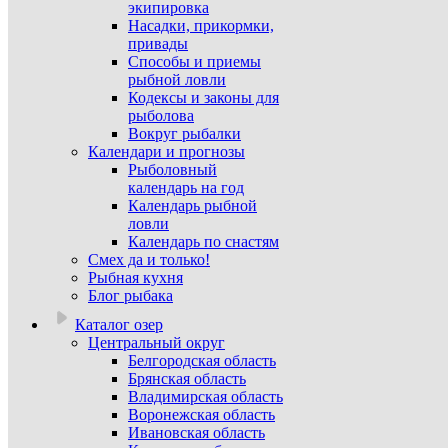
экипировка
Насадки, прикормки,
привады
Способы и приемы
рыбной ловли
Кодексы и законы для
рыболова
Вокруг рыбалки
Календари и прогнозы
Рыболовный
календарь на год
Календарь рыбной
ловли
Календарь по снастям
Смех да и только!
Рыбная кухня
Блог рыбака
Каталог озер
Центральный округ
Белгородская область
Брянская область
Владимирская область
Воронежская область
Ивановская область