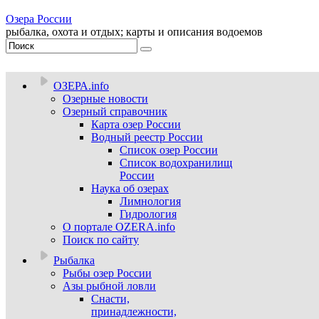
Озера России
рыбалка, охота и отдых; карты и описания водоемов
ОЗЕРА.info
Озерные новости
Озерный справочник
Карта озер России
Водный реестр России
Список озер России
Список водохранилищ
России
Наука об озерах
Лимнология
Гидрология
О портале OZERA.info
Поиск по сайту
Рыбалка
Рыбы озер России
Азы рыбной ловли
Снасти,
принадлежности,