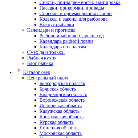
Снасти, принадлежности, экипировка
Насадки, прикормки, привады
Способы и приемы рыбной ловли
Кодексы и законы для рыболова
Вокруг рыбалки
Календари и прогнозы
Рыболовный календарь на год
Календарь рыбной ловли
Календарь по снастям
Смех да и только!
Рыбная кухня
Блог рыбака
Каталог озер
Центральный округ
Белгородская область
Брянская область
Владимирская область
Воронежская область
Ивановская область
Калужская область
Костромская область
Курская область
Липецкая область
Московская область