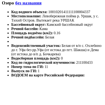
Озеро
без названия
Код водного объекта:
10010201411111100004337
Местоположение:
Левобережная пойма р. Уршак, у с.
Тихий Остров. Вытекает река УРШАК
Бассейновый округ:
Камский бассейновый округ
Речной бассейн:
Кама
Площадь водоёма (км2):
0.16
Речной подбассейн:
Белая
Водохозяйственный участок:
Белая от в/п с. Охлебино
до г. Уфа без рр.Уфа (от истока до пгт. Шакша) и Дема
(от истока до в/п д. Бочкарева)
Водосборная площадь (км2):
0
Код по гидрологической изученности:
211100433
Номер тома по ГИ:
11
Выпуск по ГИ:
1
ВОДОЕМ на карте Российской Федерации: