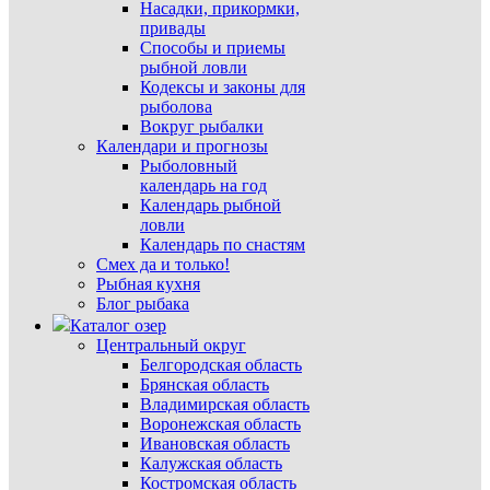
Насадки, прикормки,
привады
Способы и приемы
рыбной ловли
Кодексы и законы для
рыболова
Вокруг рыбалки
Календари и прогнозы
Рыболовный
календарь на год
Календарь рыбной
ловли
Календарь по снастям
Смех да и только!
Рыбная кухня
Блог рыбака
Каталог озер
Центральный округ
Белгородская область
Брянская область
Владимирская область
Воронежская область
Ивановская область
Калужская область
Костромская область