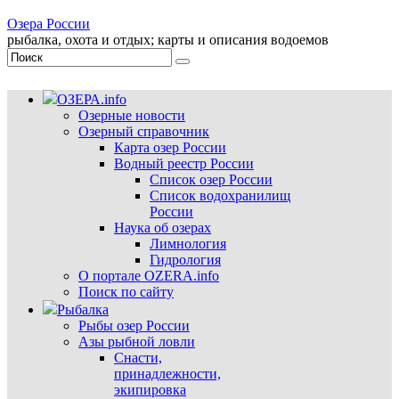
Озера России
рыбалка, охота и отдых; карты и описания водоемов
ОЗЕРА.info
Озерные новости
Озерный справочник
Карта озер России
Водный реестр России
Список озер России
Список водохранилищ
России
Наука об озерах
Лимнология
Гидрология
О портале OZERA.info
Поиск по сайту
Рыбалка
Рыбы озер России
Азы рыбной ловли
Снасти,
принадлежности,
экипировка