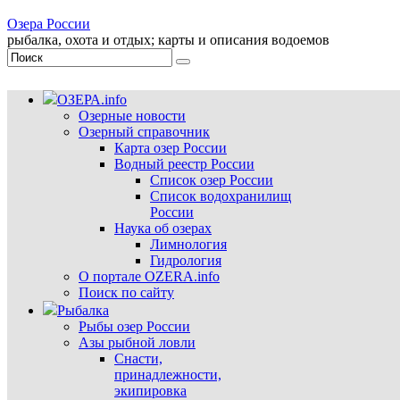
Озера России
рыбалка, охота и отдых; карты и описания водоемов
ОЗЕРА.info
Озерные новости
Озерный справочник
Карта озер России
Водный реестр России
Список озер России
Список водохранилищ
России
Наука об озерах
Лимнология
Гидрология
О портале OZERA.info
Поиск по сайту
Рыбалка
Рыбы озер России
Азы рыбной ловли
Снасти,
принадлежности,
экипировка