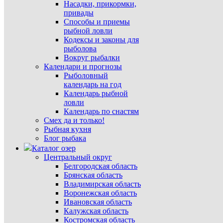
Насадки, прикормки,
привады
Способы и приемы
рыбной ловли
Кодексы и законы для
рыболова
Вокруг рыбалки
Календари и прогнозы
Рыболовный
календарь на год
Календарь рыбной
ловли
Календарь по снастям
Смех да и только!
Рыбная кухня
Блог рыбака
Каталог озер
Центральный округ
Белгородская область
Брянская область
Владимирская область
Воронежская область
Ивановская область
Калужская область
Костромская область