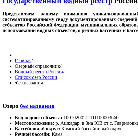
Государственный водный реестр
Россий
Представляем вашему вниманию уникализированн
систематизированному своду документированных сведений 
субъектов Российской Федерации, муниципальных образов
использовании водных объектов, о речных бассейнах и бас
Главная
/
Озерный справочник
/
Водный реестр России
/
Список озер России
/
без названия
Озеро
без названия
Код водного объекта:
10010200511111100003660
Местоположение:
р. Ашкадар, в 3на ЮВ от с. Гаврило
Бассейновый округ:
Камский бассейновый округ
Речной бассейн:
Кама