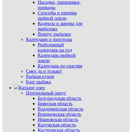
Насадки, прикормки,
привады
Способы и приемы
рыбной ловли
Кодексы и законы для
рыболова
Вокруг рыбалки
Календари и прогнозы
Рыболовный
календарь на год
Календарь рыбной
ловли
Календарь по снастям
Смех да и только!
Рыбная кухня
Блог рыбака
Каталог озер
Центральный округ
Белгородская область
Брянская область
Владимирская область
Воронежская область
Ивановская область
Калужская область
Костромская область