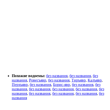
Похожие водоемы:
без названия
,
без названия
,
без
названия
,
Ровесъявр
,
без названия
,
Тиръявр
,
Калъявр
,
Перхъявр
,
без названия
,
Борис-явр
,
без названия
,
без
названия
,
без названия
,
без названия
,
без названия
,
без
названия
,
без названия
,
без названия
,
без названия
,
без
названия