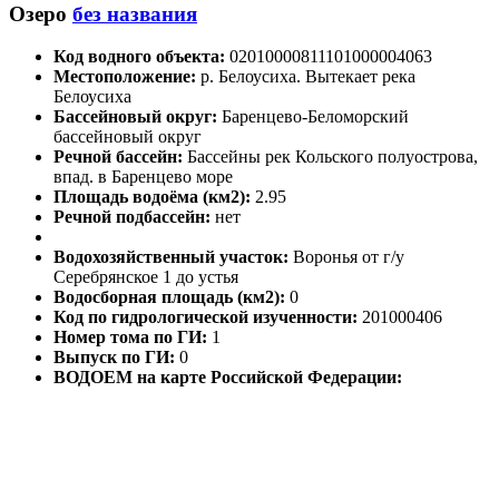
Озеро
без названия
Код водного объекта:
02010000811101000004063
Местоположение:
р. Белоусиха. Вытекает река
Белоусиха
Бассейновый округ:
Баренцево-Беломорский
бассейновый округ
Речной бассейн:
Бассейны рек Кольского полуострова,
впад. в Баренцево море
Площадь водоёма (км2):
2.95
Речной подбассейн:
нет
Водохозяйственный участок:
Воронья от г/у
Серебрянское 1 до устья
Водосборная площадь (км2):
0
Код по гидрологической изученности:
201000406
Номер тома по ГИ:
1
Выпуск по ГИ:
0
ВОДОЕМ на карте Российской Федерации: