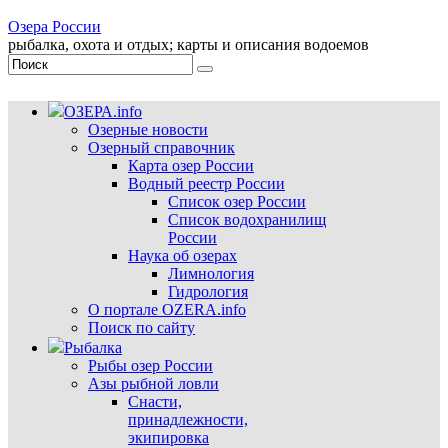
Озера России
рыбалка, охота и отдых; карты и описания водоемов
ОЗЕРА.info
Озерные новости
Озерный справочник
Карта озер России
Водный реестр России
Список озер России
Список водохранилищ
России
Наука об озерах
Лимнология
Гидрология
О портале OZERA.info
Поиск по сайту
Рыбалка
Рыбы озер России
Азы рыбной ловли
Снасти,
принадлежности,
экипировка