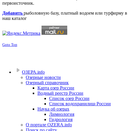
первоисточник.
Добавить
рыболовную базу, платный водоем или турфирму в
наш каталог
Goto Top
ОЗЕРА.info
Озерные новости
Озерный справочник
Карта озер России
Водный реестр России
Список озер России
Список водохранилищ России
Наука об озерах
Лимнология
Гидрология
О портале OZERA.info
Поиск по сайту