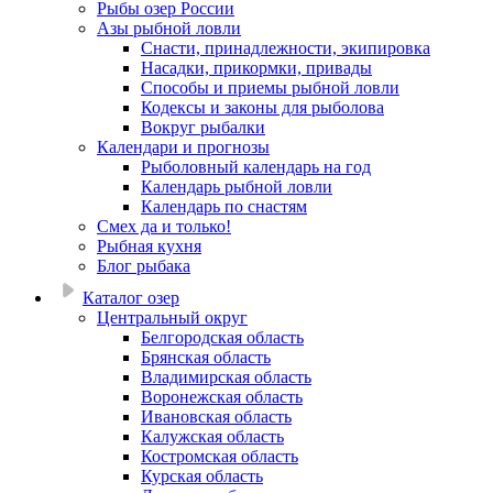
Рыбы озер России
Азы рыбной ловли
Снасти, принадлежности, экипировка
Насадки, прикормки, привады
Способы и приемы рыбной ловли
Кодексы и законы для рыболова
Вокруг рыбалки
Календари и прогнозы
Рыболовный календарь на год
Календарь рыбной ловли
Календарь по снастям
Смех да и только!
Рыбная кухня
Блог рыбака
Каталог озер
Центральный округ
Белгородская область
Брянская область
Владимирская область
Воронежская область
Ивановская область
Калужская область
Костромская область
Курская область