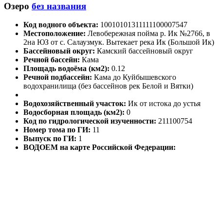
Озеро
без названия
Код водного объекта:
10010101311111100007547
Местоположение:
Левобережная пойма р. Ик №2766, в
2на ЮЗ от с. Салаузмук. Вытекает река Ик (Большой Ик)
Бассейновый округ:
Камский бассейновый округ
Речной бассейн:
Кама
Площадь водоёма (км2):
0.12
Речной подбассейн:
Кама до Куйбышевского
водохранилища (без бассейнов рек Белой и Вятки)
Водохозяйственный участок:
Ик от истока до устья
Водосборная площадь (км2):
0
Код по гидрологической изученности:
211100754
Номер тома по ГИ:
11
Выпуск по ГИ:
1
ВОДОЕМ на карте Российской Федерации: