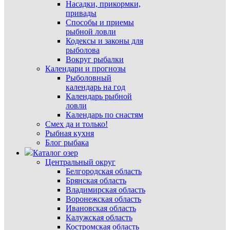
Насадки, прикормки,
привады
Способы и приемы
рыбной ловли
Кодексы и законы для
рыболова
Вокруг рыбалки
Календари и прогнозы
Рыболовный
календарь на год
Календарь рыбной
ловли
Календарь по снастям
Смех да и только!
Рыбная кухня
Блог рыбака
Каталог озер
Центральный округ
Белгородская область
Брянская область
Владимирская область
Воронежская область
Ивановская область
Калужская область
Костромская область