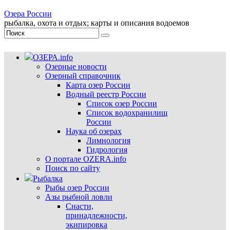
Озера России
рыбалка, охота и отдых; карты и описания водоемов
ОЗЕРА.info
Озерные новости
Озерный справочник
Карта озер России
Водный реестр России
Список озер России
Список водохранилищ
России
Наука об озерах
Лимнология
Гидрология
О портале OZERA.info
Поиск по сайту
Рыбалка
Рыбы озер России
Азы рыбной ловли
Снасти,
принадлежности,
экипировка