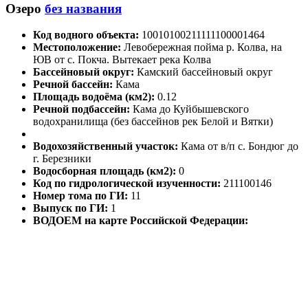
Озеро
без названия
Код водного объекта:
10010100211111100001464
Местоположение:
Левобережная пойма р. Колва, на
ЮВ от с. Покча. Вытекает река Колва
Бассейновый округ:
Камский бассейновый округ
Речной бассейн:
Кама
Площадь водоёма (км2):
0.12
Речной подбассейн:
Кама до Куйбышевского
водохранилища (без бассейнов рек Белой и Вятки)
Водохозяйственный участок:
Кама от в/п с. Бондюг до
г. Березники
Водосборная площадь (км2):
0
Код по гидрологической изученности:
211100146
Номер тома по ГИ:
11
Выпуск по ГИ:
1
ВОДОЕМ на карте Российской Федерации: