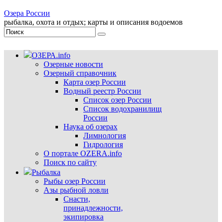
Озера России
рыбалка, охота и отдых; карты и описания водоемов
ОЗЕРА.info
Озерные новости
Озерный справочник
Карта озер России
Водный реестр России
Список озер России
Список водохранилищ
России
Наука об озерах
Лимнология
Гидрология
О портале OZERA.info
Поиск по сайту
Рыбалка
Рыбы озер России
Азы рыбной ловли
Снасти,
принадлежности,
экипировка