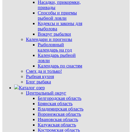
Насадки, прикормки,
привады
Способы и приемы
рыбной ловли
Кодексы и законы для
рыболова
Вокруг рыбалки
Календари и прогнозы
Рыболовный
календарь на год
Календарь рыбной
ловли
Календарь по снастям
Смех да и только!
Рыбная кухня
Блог рыбака
Каталог озер
Центральный округ
Белгородская область
Брянская область
Владимирская область
Воронежская область
Ивановская область
Калужская область
Костромская область