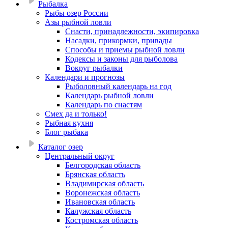
Рыбалка
Рыбы озер России
Азы рыбной ловли
Снасти, принадлежности, экипировка
Насадки, прикормки, привады
Способы и приемы рыбной ловли
Кодексы и законы для рыболова
Вокруг рыбалки
Календари и прогнозы
Рыболовный календарь на год
Календарь рыбной ловли
Календарь по снастям
Смех да и только!
Рыбная кухня
Блог рыбака
Каталог озер
Центральный округ
Белгородская область
Брянская область
Владимирская область
Воронежская область
Ивановская область
Калужская область
Костромская область