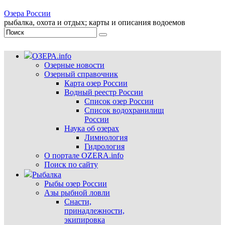
Озера России
рыбалка, охота и отдых; карты и описания водоемов
ОЗЕРА.info
Озерные новости
Озерный справочник
Карта озер России
Водный реестр России
Список озер России
Список водохранилищ
России
Наука об озерах
Лимнология
Гидрология
О портале OZERA.info
Поиск по сайту
Рыбалка
Рыбы озер России
Азы рыбной ловли
Снасти,
принадлежности,
экипировка