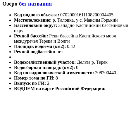
Озеро
без названия
Код водного объекта:
07020001611108200004405
Местоположение:
р. Таловка, у с. Максим Горький
Бассейновый округ:
Западно-Каспийский бассейновый
округ
Речной бассейн:
Реки бассейна Каспийского моря
междуречья Терека и Волги
Площадь водоёма (км2):
0.42
Речной подбассейн:
нет
Водохозяйственный участок:
Дельта р. Терек
Водосборная площадь (км2):
0
Код по гидрологической изученности:
208200440
Номер тома по ГИ:
8
Выпуск по ГИ:
2
ВОДОЕМ на карте Российской Федерации: