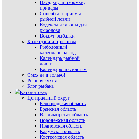
Насадки, прикормки,
привады
Способы и приемы
рыбной ловли
Кодексы и законы для
рыболова
Вокруг рыбалки
Календари и прогнозы
Рыболовный
календарь на год
Календарь рыбной
ловли
Календарь по снастям
Смех да и только!
Рыбная кухня
Блог рыбака
Каталог озер
Центральный округ
Белгородская область
Брянская область
Владимирская область
Воронежская область
Ивановская область
Калужская область
Костромская область