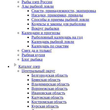
Рыбы озер России
Азы рыбной ловли
Снасти, принадлежности, экипировка
Насадки, прикормки, привады
Способы и приемы рыбной ловли
Кодексы и законы для рыболова
Вокруг рыбалки
Календари и прогнозы
Рыболовный календарь на год
Календарь рыбной ловли
Календарь по снастям
Смех да и только!
Рыбная кухня
Блог рыбака
Каталог озер
Центральный округ
Белгородская область
Брянская область
Владимирская область
Воронежская область
Ивановская область
Калужская область
Костромская область
Курская область