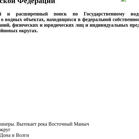
ской Федерации
ый и расширенный поиск по Государственному вод
о водных объектах, находящихся в федеральной собственнос
аний, физических и юридических лиц и индивидуальных пре
сейновых округах.
Ачинеры. Вытекает река Восточный Маныч
округ
 Дона и Волги