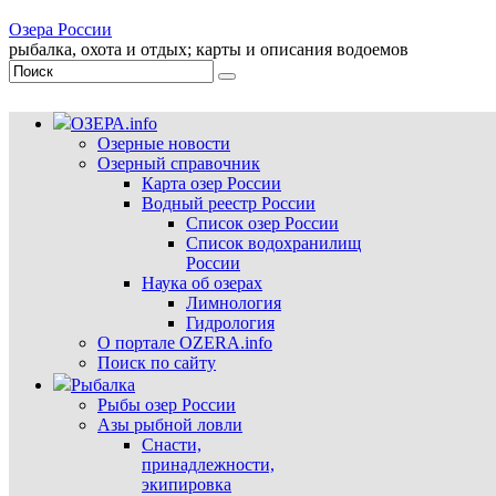
Озера России
рыбалка, охота и отдых; карты и описания водоемов
ОЗЕРА.info
Озерные новости
Озерный справочник
Карта озер России
Водный реестр России
Список озер России
Список водохранилищ
России
Наука об озерах
Лимнология
Гидрология
О портале OZERA.info
Поиск по сайту
Рыбалка
Рыбы озер России
Азы рыбной ловли
Снасти,
принадлежности,
экипировка