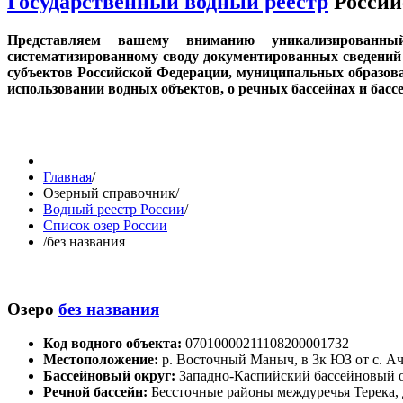
Государственный водный реестр
Россий
Представляем вашему вниманию уникализированн
систематизированному своду документированных сведений 
субъектов Российской Федерации, муниципальных образов
использовании водных объектов, о речных бассейнах и бас
Главная
/
Озерный справочник
/
Водный реестр России
/
Список озер России
/
без названия
Озеро
без названия
Код водного объекта:
07010000211108200001732
Местоположение:
р. Восточный Маныч, в 3к ЮЗ от с. 
Бассейновый округ:
Западно-Каспийский бассейновый 
Речной бассейн:
Бессточные районы междуречья Терека,