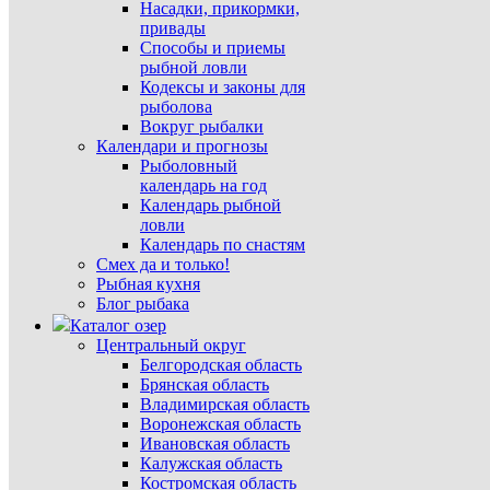
Насадки, прикормки,
привады
Способы и приемы
рыбной ловли
Кодексы и законы для
рыболова
Вокруг рыбалки
Календари и прогнозы
Рыболовный
календарь на год
Календарь рыбной
ловли
Календарь по снастям
Смех да и только!
Рыбная кухня
Блог рыбака
Каталог озер
Центральный округ
Белгородская область
Брянская область
Владимирская область
Воронежская область
Ивановская область
Калужская область
Костромская область