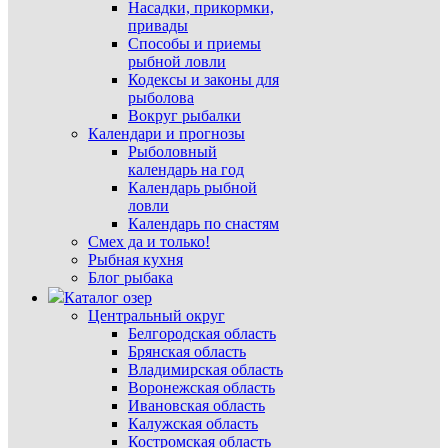
Насадки, прикормки,
привады
Способы и приемы
рыбной ловли
Кодексы и законы для
рыболова
Вокруг рыбалки
Календари и прогнозы
Рыболовный
календарь на год
Календарь рыбной
ловли
Календарь по снастям
Смех да и только!
Рыбная кухня
Блог рыбака
Каталог озер
Центральный округ
Белгородская область
Брянская область
Владимирская область
Воронежская область
Ивановская область
Калужская область
Костромская область