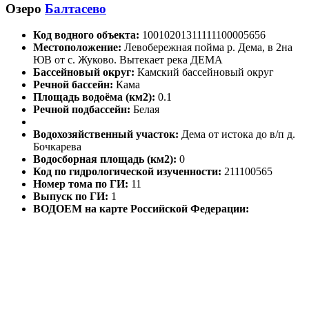
Озеро
Балтасево
Код водного объекта:
10010201311111100005656
Местоположение:
Левобережная пойма р. Дема, в 2на
ЮВ от с. Жуково. Вытекает река ДЕМА
Бассейновый округ:
Камский бассейновый округ
Речной бассейн:
Кама
Площадь водоёма (км2):
0.1
Речной подбассейн:
Белая
Водохозяйственный участок:
Дема от истока до в/п д.
Бочкарева
Водосборная площадь (км2):
0
Код по гидрологической изученности:
211100565
Номер тома по ГИ:
11
Выпуск по ГИ:
1
ВОДОЕМ на карте Российской Федерации: