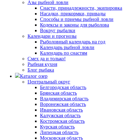
Азы рыбной ловли
Снасти, принадлежности, экипировка
Насадки, прикормки, привады
Способы и приемы рыбной ловли
Кодексы и законы для рыболова
Вокруг рыбалки
Календари и прогнозы
Рыболовный календарь на год
Календарь рыбной ловли
Календарь по снастям
Смех да и только!
Рыбная кухня
Блог рыбака
Каталог озер
Центральный округ
Белгородская область
Брянская область
Владимирская область
Воронежская область
Ивановская область
Калужская область
Костромская область
Курская область
Липецкая область
Московская область