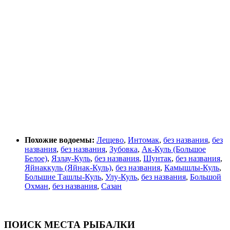
Похожие водоемы:
Лещево
,
Интомак
,
без названия
,
без
названия
,
без названия
,
Зубовка
,
Ак-Куль (Большое
Белое)
,
Язлау-Куль
,
без названия
,
Шунтак
,
без названия
,
Яйнаккуль (Яйнак-Куль)
,
без названия
,
Камышлы-Куль
,
Большие Ташлы-Куль
,
Улу-Куль
,
без названия
,
Большой
Охман
,
без названия
,
Сазан
ПОИСК МЕСТА РЫБАЛКИ