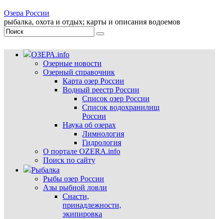
Озера России
рыбалка, охота и отдых; карты и описания водоемов
ОЗЕРА.info
Озерные новости
Озерный справочник
Карта озер России
Водный реестр России
Список озер России
Список водохранилищ
России
Наука об озерах
Лимнология
Гидрология
О портале OZERA.info
Поиск по сайту
Рыбалка
Рыбы озер России
Азы рыбной ловли
Снасти,
принадлежности,
экипировка