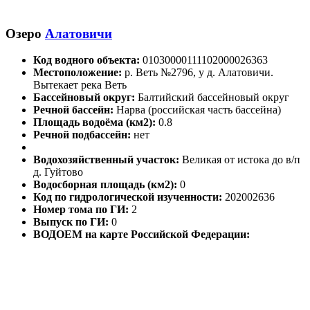
Озеро
Алатовичи
Код водного объекта:
01030000111102000026363
Местоположение:
р. Веть №2796, у д. Алатовичи.
Вытекает река Веть
Бассейновый округ:
Балтийский бассейновый округ
Речной бассейн:
Нарва (российская часть бассейна)
Площадь водоёма (км2):
0.8
Речной подбассейн:
нет
Водохозяйственный участок:
Великая от истока до в/п
д. Гуйтово
Водосборная площадь (км2):
0
Код по гидрологической изученности:
202002636
Номер тома по ГИ:
2
Выпуск по ГИ:
0
ВОДОЕМ на карте Российской Федерации: