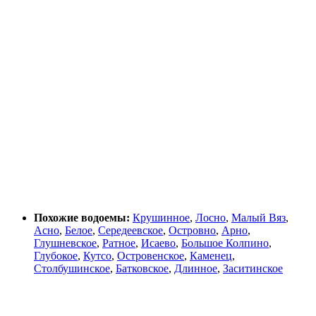
Похожие водоемы:
Крушинное
,
Лосно
,
Малый Вяз
,
Асно
,
Белое
,
Середеевское
,
Островно
,
Арно
,
Глушневское
,
Ратное
,
Исаево
,
Большое Колпино
,
Глубокое
,
Кутсо
,
Островенское
,
Каменец
,
Столбушинское
,
Батковское
,
Длинное
,
Заситинское