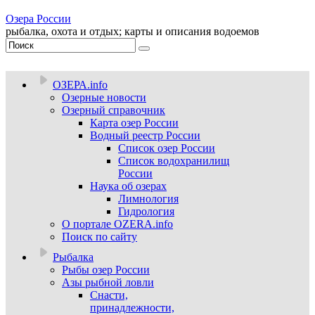
Озера России
рыбалка, охота и отдых; карты и описания водоемов
ОЗЕРА.info
Озерные новости
Озерный справочник
Карта озер России
Водный реестр России
Список озер России
Список водохранилищ
России
Наука об озерах
Лимнология
Гидрология
О портале OZERA.info
Поиск по сайту
Рыбалка
Рыбы озер России
Азы рыбной ловли
Снасти,
принадлежности,