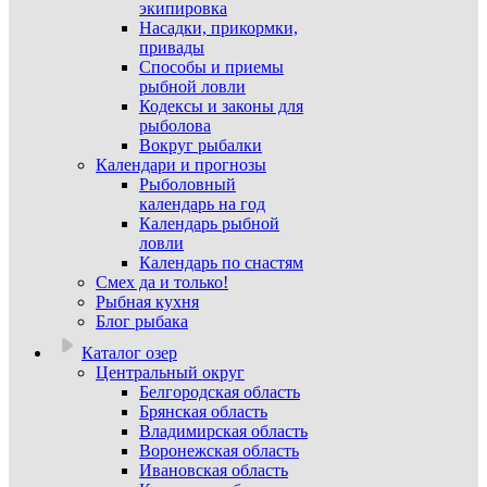
экипировка
Насадки, прикормки,
привады
Способы и приемы
рыбной ловли
Кодексы и законы для
рыболова
Вокруг рыбалки
Календари и прогнозы
Рыболовный
календарь на год
Календарь рыбной
ловли
Календарь по снастям
Смех да и только!
Рыбная кухня
Блог рыбака
Каталог озер
Центральный округ
Белгородская область
Брянская область
Владимирская область
Воронежская область
Ивановская область