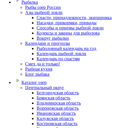
Рыбалка
Рыбы озер России
Азы рыбной ловли
Снасти, принадлежности, экипировка
Насадки, прикормки, привады
Способы и приемы рыбной ловли
Кодексы и законы для рыболова
Вокруг рыбалки
Календари и прогнозы
Рыболовный календарь на год
Календарь рыбной ловли
Календарь по снастям
Смех да и только!
Рыбная кухня
Блог рыбака
Каталог озер
Центральный округ
Белгородская область
Брянская область
Владимирская область
Воронежская область
Ивановская область
Калужская область
Костромская область