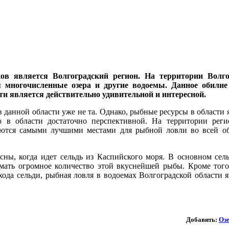
в является Волгоградский регион. На территории Волго
я многочисленные озера и другие водоемы. Данное обилие
сти является действительно удивительной и интересной.
данной области уже не та. Однако, рыбные ресурсы в области я
 в области достаточно перспективной. На территории реги
яются самыми лучшими местами для рыбной ловли во всей об
ны, когда идет сельдь из Каспийского моря. В основном сель
ать огромное количество этой вкуснейшей рыбы. Кроме того,
хода сельди, рыбная ловля в водоемах Волгоградской области 
Добавить:
Оз