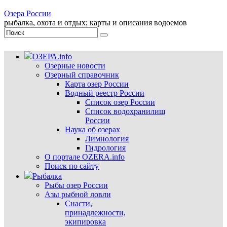
Озера России
рыбалка, охота и отдых; карты и описания водоемов
ОЗЕРА.info
Озерные новости
Озерный справочник
Карта озер России
Водный реестр России
Список озер России
Список водохранилищ
России
Наука об озерах
Лимнология
Гидрология
О портале OZERA.info
Поиск по сайту
Рыбалка
Рыбы озер России
Азы рыбной ловли
Снасти,
принадлежности,
экипировка