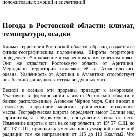
положительных эмоций и впечатлений.
Погода в Ростовской области: климат,
температура, осадки
Климат территории Ростовской области, образно, создаётся её
физико-географическим положением. Широты территории
определяет её положение в умеренном климатическом поясе.
Они же отдаляют Ростовскую область от Арктиики.
Меридианы территории отдаляют её от Атлантического
океана. Удалённость от Арктики и Атлантики способствует
ослаблению движущихся оттуда воздушных масс.
Весной и осенью эти прорывы приводят к заморозкам.
Участвуют в формировании климата Ростовской области и
близко расположенные Азовское Чёрное моря. Они вносят в
атмосферу территории морские тропические воздушные
массы. Географическая широта определяет высот Солнца над
горизонтом, а, следовательно, поступление тепла от него.
Изменение широты с юга на се вер области, от 45° 57' С.Ш. до
50° 13' С.Ш., приводит к уменьшению суммарной солнечной
радиации том же направлении от 115 до 110 Ккал/см2. Что