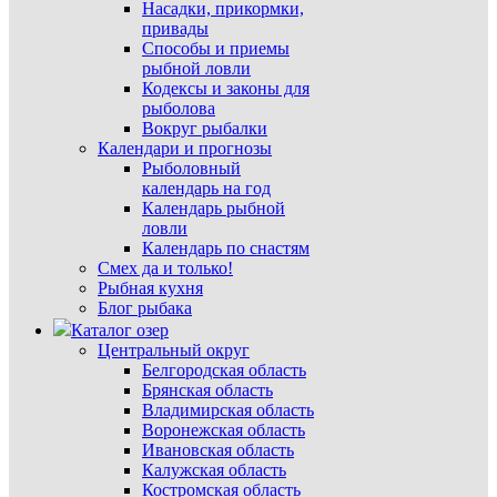
Насадки, прикормки,
привады
Способы и приемы
рыбной ловли
Кодексы и законы для
рыболова
Вокруг рыбалки
Календари и прогнозы
Рыболовный
календарь на год
Календарь рыбной
ловли
Календарь по снастям
Смех да и только!
Рыбная кухня
Блог рыбака
Каталог озер
Центральный округ
Белгородская область
Брянская область
Владимирская область
Воронежская область
Ивановская область
Калужская область
Костромская область