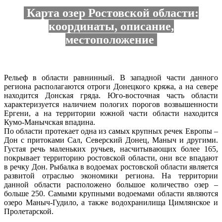
Карта озер Ростовской области:
координаты, описание,
местоположение
Рельеф в области равнинный. В западной части данного
региона располагаются отроги Донецкого кряжа, а на севере
находится Донская гряда. Юго-восточная часть области
характеризуется наличием пологих порогов возвышенности
Ергени, а на территории южной части области находится
Кумо-Манычская впадина.
По области протекает одна из самых крупных речек Европы –
Дон с притоками Сал, Северский Донец, Маныч и другими.
Густая речь маленьких ручьев, насчитывающих более 165,
покрывает территорию ростовской области, они все впадают
в речку Дон. Рыбалка в водоемах ростовской области является
развитой отраслью экономики региона. На территории
данной области расположено большое количество озер –
больше 250. Самыми крупными водоемами области являются
озеро Маныч-Гудило, а также водохранилища Цимлянское и
Пролетарской.