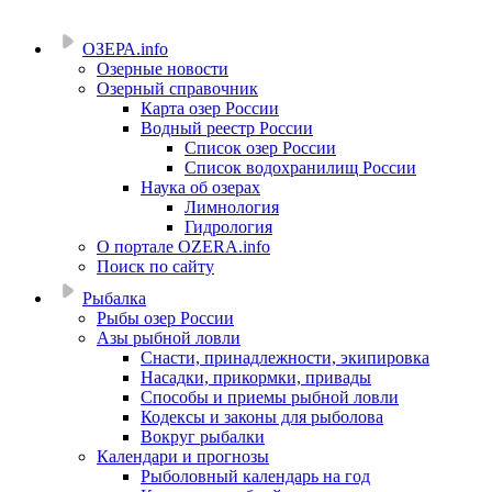
ОЗЕРА.info
Озерные новости
Озерный справочник
Карта озер России
Водный реестр России
Список озер России
Список водохранилищ России
Наука об озерах
Лимнология
Гидрология
О портале OZERA.info
Поиск по сайту
Рыбалка
Рыбы озер России
Азы рыбной ловли
Снасти, принадлежности, экипировка
Насадки, прикормки, привады
Способы и приемы рыбной ловли
Кодексы и законы для рыболова
Вокруг рыбалки
Календари и прогнозы
Рыболовный календарь на год