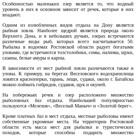
Особенностью маленьких озер является то, что водный
уровень в них в основном зависит от речек, которые в них
впадают.
Одним из излюбленных видов отдыха на Дону является
рыбная ловля. Наиболее щедрой является природа около
Верхнего Дона, и в небольших ручьях, озерах встречаются
различные виды рыб, которых всего насчитывается 50.
Рыбалка в водоемах Ростовской области радует богатыми
уловами, где встречаются толстолобики, сомы, налимы, щуки,
сазаны, белые амуры и карпы.
В зависимости от мест рыбной ловли различаются также и
уловы. К примеру, на берегах Веселовского водохранилища
ловятся красноперки, тарань, лещи, судаки, около г. Батайска
можно поймать гибридов, судаков, щук и окуней.
На побережьях речек и озер расположено множество
рыболовных баз отдыха. Наибольшей популярностью
пользуются «Мелехов», «Веселый Маныч» и «Золотой берег».
Кроме платных баз и мест отдыха, местные рыболовы имеют
собственные укромные места. На территории Ростовской
области есть масса мест для рыбалки и туристических
походов, которые способны подарить множество