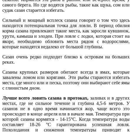
самого берега. Но где водятся рыбы, такие как щука, сом или
судак сазан старается избегать.
Сильный и мощный всплеск сазана говорит о том что здесь
находится потенциальная точка для ловли. В период обилия
корма сазана привлекают такие места, как заросли кувшинок,
урути, камыша и элодеи. При ловле с лодки, которая стоит на
якоре, необходимо обловить места рядом с водорослями,
которые находятся недалеко от большой глубины.
Сазан очень редко подходит близко к островам на больших
реках.
Сазаны крупных размеров обитают всегда в ямах, которые
завалены ломом или корягами. Эти рыбы стараются избегать
места, где много или и песка, поэтому они выбирают себе ямы
с глинистым дном.
Лучше всего ловить сазана в протоках,
заливах и в других
местах, где не сильное течение и глубина 4,5-6 метров. У
сазанов не в одно время начинается жор, чаще всего это
происходит в конце апреля или в начале мая. Температура при
которой сазаны кормятся - 14-15°С. Когда температура воды
составляет 18-26 °С гарантирована успешная ловля.
Похолодания и снижения температуры приводят к