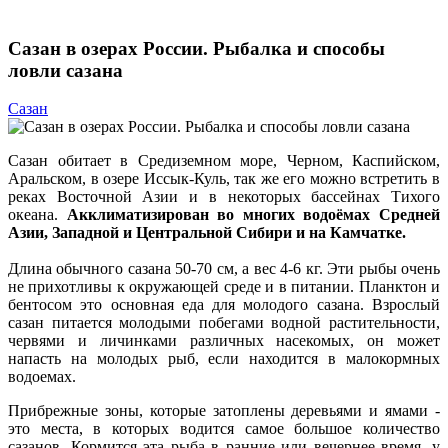
Сазан в озерах России. Рыбалка и способы
ловли сазана
Сазан
Сазан обитает в Средиземном море, Черном, Каспийском,
Аральском, в озере Иссык-Куль, так же его можно встретить в
реках Восточной Азии и в некоторых бассейнах Тихого
океана.
Акклиматизирован во многих водоёмах Средней
Азии, Западной и Центральной Сибири и на Камчатке.
Длина обычного сазана 50-70 см, а вес 4-6 кг. Эти рыбы очень
не прихотливы к окружающей среде и в питании. Планктон и
бентосом это основная еда для молодого сазана. Взрослый
сазан питается молодыми побегами водной растительности,
червями и личинками различных насекомых, он может
напасть на молодых рыб, если находится в малокормных
водоемах.
Прибрежные зоны, которые затоплены деревьями и ямами -
это места, в которых водится самое большое количество
сазанов. Кормится эта рыба в ранние или вечернее время, у