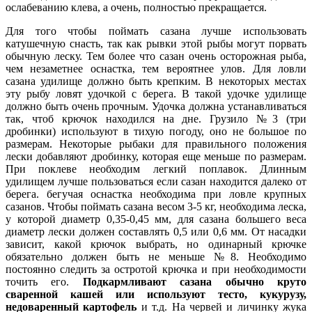
ослабеванию клева, а очень, полностью прекращается.
Для того чтобы поймать сазана лучше использовать
катушечную снасть, так как рывки этой рыбы могут порвать
обычную леску. Тем более что сазан очень осторожная рыба,
чем незаметнее оснастка, тем вероятнее улов. Для ловли
сазана удилище должно быть крепким. В некоторых местах
эту рыбу ловят удочкой с берега. В такой удочке удилище
должно быть очень прочным. Удочка должна устанавливаться
так, чтоб крючок находился на дне. Грузило №3 (три
дробинки) используют в тихую погоду, оно не большое по
размерам. Некоторые рыбаки для правильного положения
лески добавляют дробинку, которая еще меньше по размерам.
При поклеве необходим легкий поплавок. Длинным
удилищем лучше пользоваться если сазан находится далеко от
берега. бегучая оснастка необходима при ловле крупных
сазанов. Чтобы поймать сазана весом 3-5 кг, необходима леска,
у которой диаметр 0,35-0,45 мм, для сазана большего веса
диаметр лески должен составлять 0,5 или 0,6 мм. От насадки
зависит, какой крючок выбрать, но одинарный крючке
обязательно должен быть не меньше №8. Необходимо
постоянно следить за остротой крючка и при необходимости
точить его.
Подкармливают сазана обычно круто
сваренной кашей или используют тесто, кукурузу,
недоваренный картофель
и т.д. На червей и личинку жука