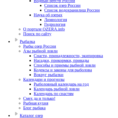
Водный реестр России
Список озер России
Список водохранилищ России
Наука об озерах
Лимнология
Гидрология
О портале OZERA.info
Поиск по сайту
Рыбалка
Рыбы озер России
Азы рыбной ловли
Снасти, принадлежности, экипировка
Насадки, прикормки, привады
Способы и приемы рыбной ловли
Кодексы и законы для рыболова
Вокруг рыбалки
Календари и прогнозы
Рыболовный календарь на год
Календарь рыбной ловли
Календарь по снастям
Смех да и только!
Рыбная кухня
Блог рыбака
Каталог озер