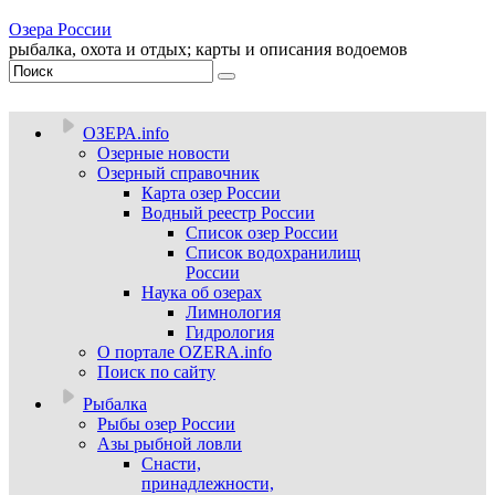
Озера России
рыбалка, охота и отдых; карты и описания водоемов
ОЗЕРА.info
Озерные новости
Озерный справочник
Карта озер России
Водный реестр России
Список озер России
Список водохранилищ
России
Наука об озерах
Лимнология
Гидрология
О портале OZERA.info
Поиск по сайту
Рыбалка
Рыбы озер России
Азы рыбной ловли
Снасти,
принадлежности,