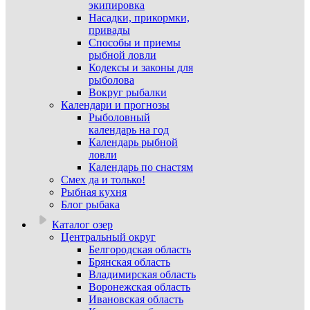
экипировка
Насадки, прикормки,
привады
Способы и приемы
рыбной ловли
Кодексы и законы для
рыболова
Вокруг рыбалки
Календари и прогнозы
Рыболовный
календарь на год
Календарь рыбной
ловли
Календарь по снастям
Смех да и только!
Рыбная кухня
Блог рыбака
Каталог озер
Центральный округ
Белгородская область
Брянская область
Владимирская область
Воронежская область
Ивановская область