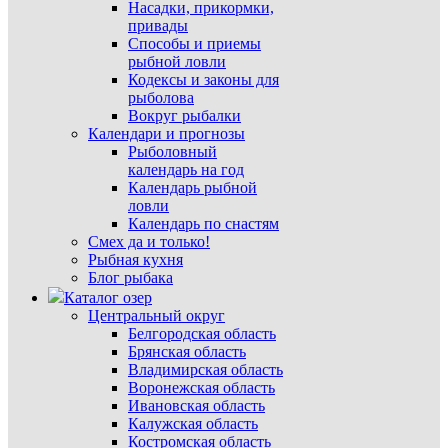
Насадки, прикормки,
привады
Способы и приемы
рыбной ловли
Кодексы и законы для
рыболова
Вокруг рыбалки
Календари и прогнозы
Рыболовный
календарь на год
Календарь рыбной
ловли
Календарь по снастям
Смех да и только!
Рыбная кухня
Блог рыбака
Каталог озер
Центральный округ
Белгородская область
Брянская область
Владимирская область
Воронежская область
Ивановская область
Калужская область
Костромская область