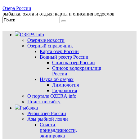
Озера России
рыбалка, охота и отдых; карты и описания водоемов
ОЗЕРА.info
Озерные новости
Озерный справочник
Карта озер России
Водный реестр России
Список озер России
Список водохранилищ
России
Наука об озерах
Лимнология
Гидрология
О портале OZERA.info
Поиск по сайту
Рыбалка
Рыбы озер России
Азы рыбной ловли
Снасти,
принадлежности,
экипировка