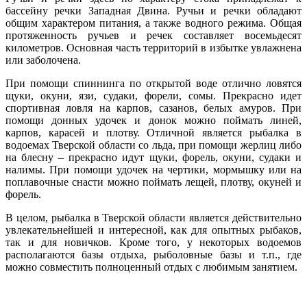
бассейну речки Западная Двина. Ручьи и речки обладают
общим характером питания, а также водного режима. Общая
протяженность ручьев и речек составляет восемьдесят
километров. Основная часть территорий в избытке увлажнена
или заболочена.
При помощи спиннинга по открытой воде отлично ловятся
щуки, окуни, язи, судаки, форели, сомы. Прекрасно идет
спортивная ловля на карпов, сазанов, белых амуров. При
помощи донных удочек и донок можно поймать линей,
карпов, карасей и плотву. Отличной является рыбалка в
водоемах Тверской области со льда, при помощи жерлиц либо
на блесну – прекрасно идут щуки, форель, окуни, судаки и
налимы. При помощи удочек на чертики, мормышку или на
поплавочные снасти можно поймать лещей, плотву, окуней и
форель.
В целом, рыбалка в Тверской области является действительно
увлекательнейшей и интересной, как для опытных рыбаков,
так и для новичков. Кроме того, у некоторых водоемов
располагаются базы отдыха, рыболовные базы и т.п., где
можно совместить полноценный отдых с любимым занятием.