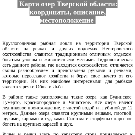
Карта озер Тверской области:
координаты, описание,
местоположение
Круглогодичная рыбная ловля на территории Тверской
области на речках и других водоемах Нестеровского
охотхозяйства славится традиционным отличным отдыхом,
богатым уловом и живописными местами. Гидрологическая
сеть данного района, где находится охотхозяйство, отличается
своим разнообразием и представлена ручьями и речками,
которые пересекают хозяйства и берут свое начато от его
территории. Из них наиболее интересными для рыбаков
являются речки Обша и Льба.
В районе также расположены такие озера, как Будинское,
Тумерто, Красногородское и Чичатское. Все озера имеют
ледниковое происхождение, с чистой водой и глубиной до 12
метров. Данные озера славятся крупными лещами, плотвой,
щуками, карпами и судаками. Система из торфяных карьеров
богата на крупных карасей и щук.
Ручьи и речки здесь по характеру стока принадлежат к