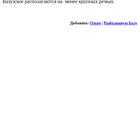
Вазузское располагаются на менее крупных речках.
Добавить:
Озеро
|
Рыболовную Базу