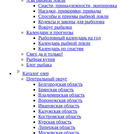
Азы рыбной ловли
Снасти, принадлежности, экипировка
Насадки, прикормки, привады
Способы и приемы рыбной ловли
Кодексы и законы для рыболова
Вокруг рыбалки
Календари и прогнозы
Рыболовный календарь на год
Календарь рыбной ловли
Календарь по снастям
Смех да и только!
Рыбная кухня
Блог рыбака
Каталог озер
Центральный округ
Белгородская область
Брянская область
Владимирская область
Воронежская область
Ивановская область
Калужская область
Костромская область
Курская область
Липецкая область
Московская область