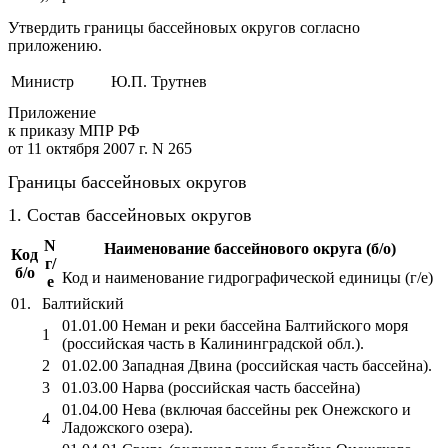
Утвердить границы бассейновых округов согласно
приложению.
Министр
Ю.П. Трутнев
Приложение
к приказу МПР РФ
от 11 октября 2007 г. N 265
Границы бассейновых округов
1. Состав бассейновых округов
N
Наименование бассейнового округа (б/о)
Код
г/
б/о
Код и наименование гидрографической единицы (г/е)
е
01.
Балтийский
01.01.00 Неман и реки бассейна Балтийского моря
1
(российская часть в Калининградской обл.).
2
01.02.00 Западная Двина (российская часть бассейна).
3
01.03.00 Нарва (российская часть бассейна)
01.04.00 Нева (включая бассейны рек Онежского и
4
Ладожского озера).