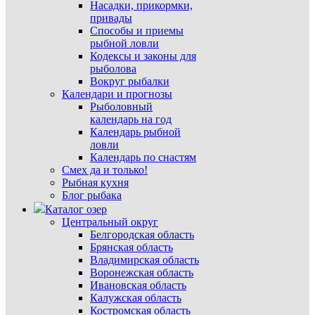
Насадки, прикормки,
привады
Способы и приемы
рыбной ловли
Кодексы и законы для
рыболова
Вокруг рыбалки
Календари и прогнозы
Рыболовный
календарь на год
Календарь рыбной
ловли
Календарь по снастям
Смех да и только!
Рыбная кухня
Блог рыбака
Каталог озер
Центральный округ
Белгородская область
Брянская область
Владимирская область
Воронежская область
Ивановская область
Калужская область
Костромская область