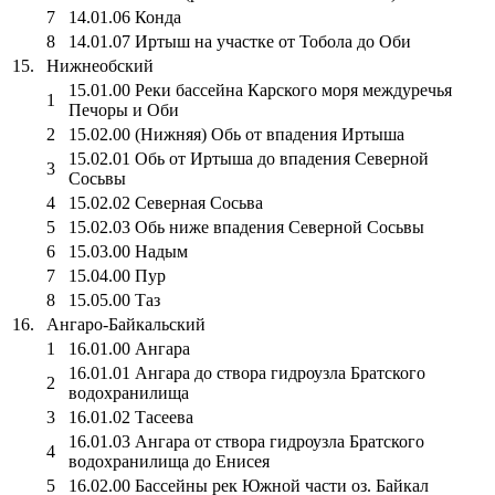
7
14.01.06 Конда
8
14.01.07 Иртыш на участке от Тобола до Оби
15.
Нижнеобский
15.01.00 Реки бассейна Карского моря междуречья
1
Печоры и Оби
2
15.02.00 (Нижняя) Обь от впадения Иртыша
15.02.01 Обь от Иртыша до впадения Северной
3
Сосьвы
4
15.02.02 Северная Сосьва
5
15.02.03 Обь ниже впадения Северной Сосьвы
6
15.03.00 Надым
7
15.04.00 Пур
8
15.05.00 Таз
16.
Ангаро-Байкальский
1
16.01.00 Ангара
16.01.01 Ангара до створа гидроузла Братского
2
водохранилища
3
16.01.02 Тасеева
16.01.03 Ангара от створа гидроузла Братского
4
водохранилища до Енисея
5
16.02.00 Бассейны рек Южной части оз. Байкал