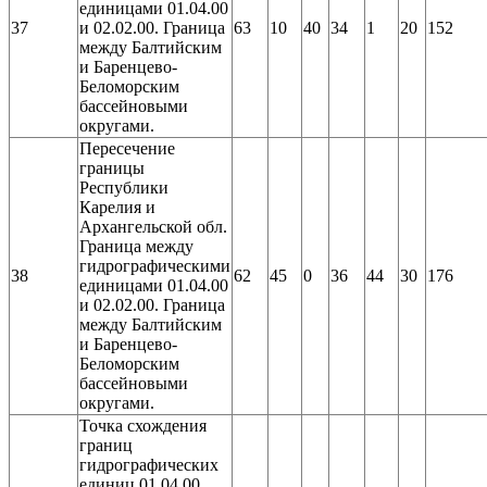
единицами 01.04.00
37
и 02.02.00. Граница
63
10
40
34
1
20
152
между Балтийским
и Баренцево-
Беломорским
бассейновыми
округами.
Пересечение
границы
Республики
Карелия и
Архангельской обл.
Граница между
гидрографическими
38
62
45
0
36
44
30
176
единицами 01.04.00
и 02.02.00. Граница
между Балтийским
и Баренцево-
Беломорским
бассейновыми
округами.
Точка схождения
границ
гидрографических
единиц 01.04.00,