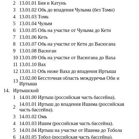
2
13.01.01 Бия и Катунь
3
13.01.02 Обь до впадения Чулыма (без Томи)
4
13.01.03 Томь
5
13.01.04 Чулым
6
13.01.05 Обь на участке от Чулыма до Кети
7
13.01.06 Кеть
8
13.01.07 Обь на участке от Кети до Васюгана
9
13.01.08 Васюган
10
13.01.09 Обь на участке от Васюгана до Ваха
11
13.01.10 Вах
12
13.01.11 Обь ниже Ваха до впадения Иртыша
13.02.00 Бессточная область междуречья Оби и
13
Иртыша
14.
Иртышский
1
14.01.00 Иртыш (российская часть бассейна).
14.01.01 Иртыш до впадения Ишима (российская
2
часть бассейна).
3
14.01.02 Омь
4
14.01.03 Ишим (российская часть бассейна).
5
14.01.04 Иртыш на участке от Ишима до Тобола
6
14.01.05 Тобол (российская часть бассейна).