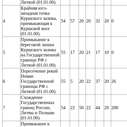
Литвой (01.01.00).
Крайняя юго-
западная точка
Куршского залива,
4
54
57
20
20
32
20
0
примыкающая к
Куршской косе
(01.01.00).
Примыкание к
береговой линии
Куршского залива
5
55
17
20
21
17
10
0
на Государственной
границе РФ с
Литвой (01.01.00).
Пересечение рекой
Неман
6
Государственной
55
5
20
22
37
20
26
границы РФ с
Литвой (01.01.00).
Схождение
Государственных
7
границ России,
54
22
50
22
44
20
200
Литвы и Польши
(01.01.00).
Примыкание к