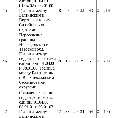
единиц 01.04.01,
01.04.02 и 08.01.00.
45
Граница между
58
57
50
33
43
0
214
Балтийским и
Верхневолжским
бассейновыми
округами.
Пересечение
границы
Новгородской и
Тверской обл.
Граница между
гидрографическими
46
58
13
30
35
5
0
204
единицами 01.04.00
и 08.01.00. Граница
между Балтийским
и Верхневолжским
бассейновыми
округами.
Схождение границ
гидрографических
единиц 01.04.00,
08.01.01 и 08.01.02.
47
Граница между
57
38
20
34
54
0
195
Балтийским и