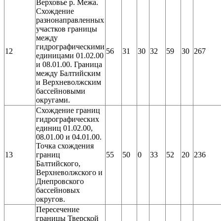
Верховье р. Межа.
Схождение
разнонаправленных
участков границы
между
гидрографическими
12
56
31
30
32
59
30
267
единицами 01.02.00
и 08.01.00. Граница
между Балтийским
и Верхневолжским
бассейновыми
округами.
Схождение границ
гидрографических
единиц 01.02.00,
08.01.00 и 04.01.00.
Точка схождения
13
границ
55
50
0
33
52
20
236
Балтийского,
Верхневолжского и
Днепровского
бассейновых
округов.
Пересечение
границы Тверской