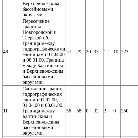
Верхневолжским
бассейновыми
округами.
Пересечение
границы
Новгородской и
Тверской обл.
Граница между
гидрографическими
48
57
29
20
33
12
10
223
единицами 01.04.00
и 08.01.00. Граница
между Балтийским
и Верхневолжским
бассейновыми
округами.
Схождение границ
гидрографических
единиц 01.02.00,
01.04.00 и 08.01.00.
11
Граница между
56
58
0
32
3
0
250
Балтийским и
Верхневолжским
бассейновыми
округами.