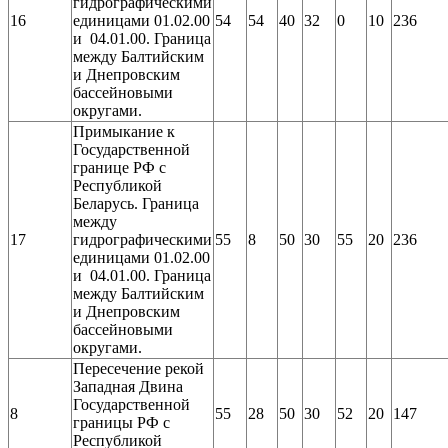
гидрографическими
16
единицами 01.02.00
54
54
40
32
0
10
236
и 04.01.00. Граница
между Балтийским
и Днепровским
бассейновыми
округами.
Примыкание к
Государственной
границе РФ с
Республикой
Беларусь. Граница
между
17
гидрографическими
55
8
50
30
55
20
236
единицами 01.02.00
и 04.01.00. Граница
между Балтийским
и Днепровским
бассейновыми
округами.
Пересечение рекой
Западная Двина
Государственной
8
55
28
50
30
52
20
147
границы РФ с
Республикой