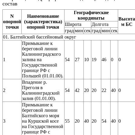
состав
Географические
N
Наименование
координаты
Высота
опорной
(характеристика)
Широта
Долгота
м БС
точки
опорной точки
град
мин
сек
град
мин
сек
01. Балтийский бассейновый округ
Примыкание к
береговой линии
Калининградского
1
залива на
54
27
10
19
46
0
0
Государственной
границе РФ с
Польшей (01.01.00).
Впадение р.
Преголя в
2
54
42
20
20
22
40
0
Калининградский
залив (01.01.00).
Примыкание к
береговой линии
Балтийского моря
3
на Куршской косе
55
20
40
20
54
40
0
на Государственной
границе РФ с