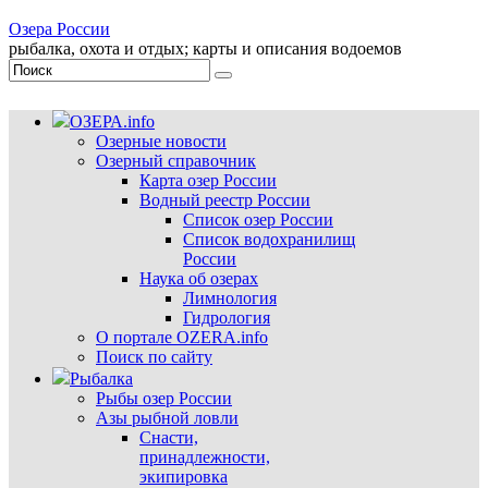
Озера России
рыбалка, охота и отдых; карты и описания водоемов
ОЗЕРА.info
Озерные новости
Озерный справочник
Карта озер России
Водный реестр России
Список озер России
Список водохранилищ
России
Наука об озерах
Лимнология
Гидрология
О портале OZERA.info
Поиск по сайту
Рыбалка
Рыбы озер России
Азы рыбной ловли
Снасти,
принадлежности,
экипировка