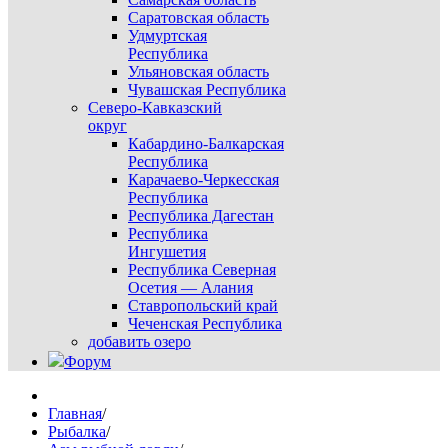
Саратовская область
Удмуртская
Республика
Ульяновская область
Чувашская Республика
Северо-Кавказский
округ
Кабардино-Балкарская
Республика
Карачаево-Черкесская
Республика
Республика Дагестан
Республика
Ингушетия
Республика Северная
Осетия — Алания
Ставропольский край
Чеченская Республика
добавить озеро
Форум
Главная
/
Рыбалка
/