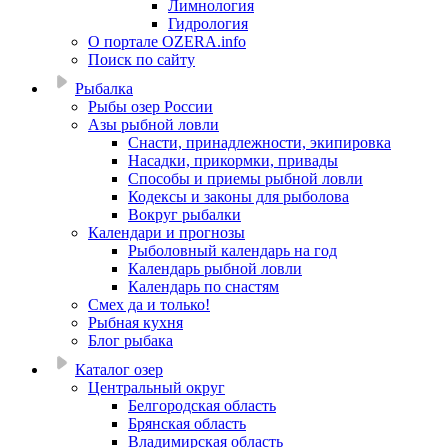
Лимнология
Гидрология
О портале OZERA.info
Поиск по сайту
Рыбалка
Рыбы озер России
Азы рыбной ловли
Снасти, принадлежности, экипировка
Насадки, прикормки, привады
Способы и приемы рыбной ловли
Кодексы и законы для рыболова
Вокруг рыбалки
Календари и прогнозы
Рыболовный календарь на год
Календарь рыбной ловли
Календарь по снастям
Смех да и только!
Рыбная кухня
Блог рыбака
Каталог озер
Центральный округ
Белгородская область
Брянская область
Владимирская область