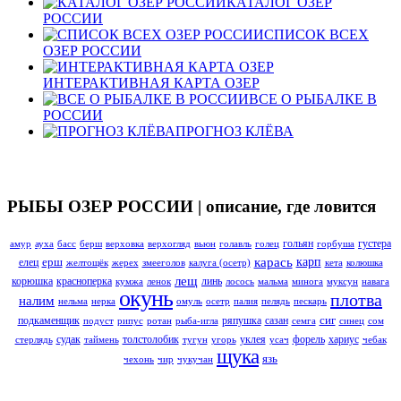
КАТАЛОГ ОЗЕР
РОССИИ
СПИСОК ВСЕХ
ОЗЕР РОССИИ
ИНТЕРАКТИВНАЯ КАРТА ОЗЕР
ВСЕ О РЫБАЛКЕ В
РОССИИ
ПРОГНОЗ КЛЁВА
РЫБЫ ОЗЕР РОССИИ | описание, где ловится
гольян
густера
амур
ауха
басс
берш
верховка
верхогляд
вьюн
голавль
голец
горбуша
карась
ерш
карп
елец
желтощёк
жерех
змееголов
калуга (осетр)
кета
колюшка
лещ
корюшка
красноперка
линь
кумжа
ленок
лосось
мальма
минога
муксун
навага
окунь
плотва
налим
нельма
нерка
омуль
осетр
палия
пелядь
пескарь
сиг
подкаменщик
ряпушка
сазан
подуст
рипус
ротан
рыба-игла
семга
синец
сом
судак
толстолобик
уклея
форель
хариус
стерлядь
таймень
тугун
угорь
усач
чебак
щука
язь
чехонь
чир
чукучан