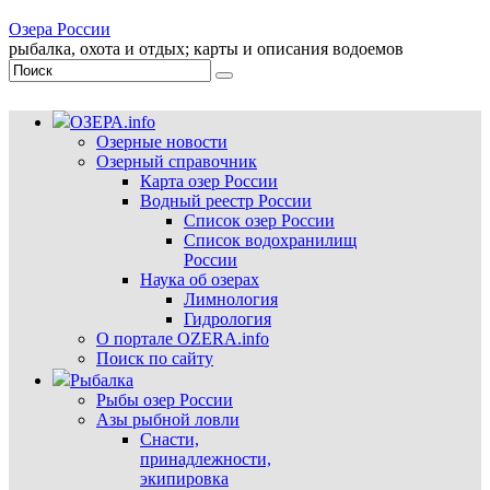
Озера России
рыбалка, охота и отдых; карты и описания водоемов
ОЗЕРА.info
Озерные новости
Озерный справочник
Карта озер России
Водный реестр России
Список озер России
Список водохранилищ
России
Наука об озерах
Лимнология
Гидрология
О портале OZERA.info
Поиск по сайту
Рыбалка
Рыбы озер России
Азы рыбной ловли
Снасти,
принадлежности,
экипировка