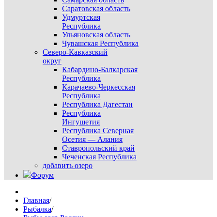
Саратовская область
Удмуртская
Республика
Ульяновская область
Чувашская Республика
Северо-Кавказский
округ
Кабардино-Балкарская
Республика
Карачаево-Черкесская
Республика
Республика Дагестан
Республика
Ингушетия
Республика Северная
Осетия — Алания
Ставропольский край
Чеченская Республика
добавить озеро
Форум
Главная
/
Рыбалка
/