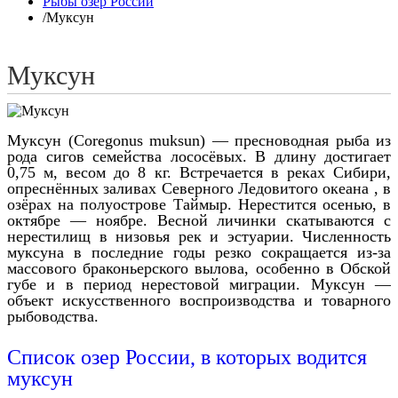
Рыбы озер России
/
Муксун
Муксун
Муксун (Coregonus muksun) — пресноводная рыба из
рода сигов семейства лососёвых. В длину достигает
0,75 м, весом до 8 кг. Встречается в реках Сибири,
опреснённых заливах Северного Ледовитого океана , в
озёрах на полуострове Таймыр. Нерестится осенью, в
октябре — ноябре. Весной личинки скатываются с
нерестилищ в низовья рек и эстуарии. Численность
муксуна в последние годы резко сокращается из-за
массового браконьерского вылова, особенно в Обской
губе и в период нерестовой миграции. Муксун —
объект искусственного воспроизводства и товарного
рыбоводства.
Список озер России, в которых водится
муксун