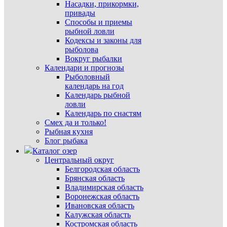
Насадки, прикормки,
привады
Способы и приемы
рыбной ловли
Кодексы и законы для
рыболова
Вокруг рыбалки
Календари и прогнозы
Рыболовный
календарь на год
Календарь рыбной
ловли
Календарь по снастям
Смех да и только!
Рыбная кухня
Блог рыбака
Каталог озер
Центральный округ
Белгородская область
Брянская область
Владимирская область
Воронежская область
Ивановская область
Калужская область
Костромская область