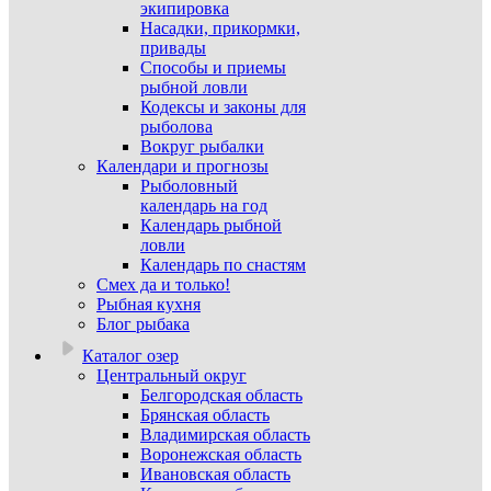
экипировка
Насадки, прикормки,
привады
Способы и приемы
рыбной ловли
Кодексы и законы для
рыболова
Вокруг рыбалки
Календари и прогнозы
Рыболовный
календарь на год
Календарь рыбной
ловли
Календарь по снастям
Смех да и только!
Рыбная кухня
Блог рыбака
Каталог озер
Центральный округ
Белгородская область
Брянская область
Владимирская область
Воронежская область
Ивановская область