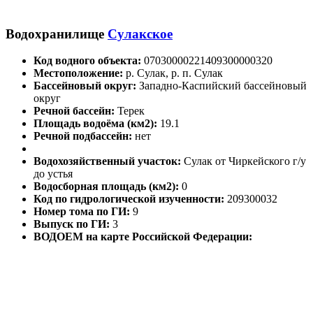
Водохранилище
Сулакское
Код водного объекта:
07030000221409300000320
Местоположение:
р. Сулак, р. п. Сулак
Бассейновый округ:
Западно-Каспийский бассейновый
округ
Речной бассейн:
Терек
Площадь водоёма (км2):
19.1
Речной подбассейн:
нет
Водохозяйственный участок:
Сулак от Чиркейского г/у
до устья
Водосборная площадь (км2):
0
Код по гидрологической изученности:
209300032
Номер тома по ГИ:
9
Выпуск по ГИ:
3
ВОДОЕМ на карте Российской Федерации: