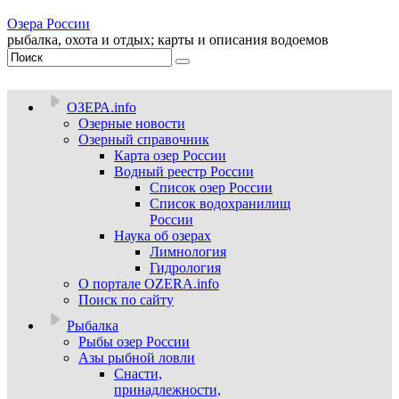
Озера России
рыбалка, охота и отдых; карты и описания водоемов
ОЗЕРА.info
Озерные новости
Озерный справочник
Карта озер России
Водный реестр России
Список озер России
Список водохранилищ
России
Наука об озерах
Лимнология
Гидрология
О портале OZERA.info
Поиск по сайту
Рыбалка
Рыбы озер России
Азы рыбной ловли
Снасти,
принадлежности,