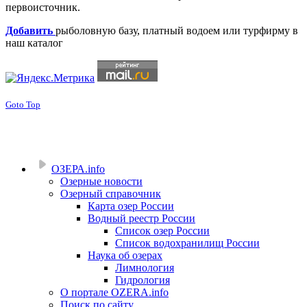
первоисточник.
Добавить
рыболовную базу, платный водоем или турфирму в
наш каталог
Goto Top
ОЗЕРА.info
Озерные новости
Озерный справочник
Карта озер России
Водный реестр России
Список озер России
Список водохранилищ России
Наука об озерах
Лимнология
Гидрология
О портале OZERA.info
Поиск по сайту