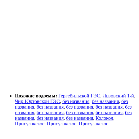
Похожие водоемы:
Гергебильской ГЭС
,
Львовский 1-й
,
Чир-Юртовской ГЭС
,
без названия
,
без названия
,
без
названия
,
без названия
,
без названия
,
без названия
,
без
названия
,
без названия
,
без названия
,
без названия
,
без
названия
,
без названия
,
без названия
,
Колокол
,
Присулакское
,
Присулакское
,
Присулакское