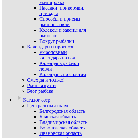
экипировка
Насадки, прикормки,
привады
Способы и приемы
рыбной ловли
Кодексы и законы для
рыболова
Вокруг рыбалки
Календари и прогнозы
Рыболовный
календарь на год
Календарь рыбной
ловли
Календарь по снастям
Смех да и только!
Рыбная кухня
Блог рыбака
Каталог озер
Центральный округ
Белгородская область
Брянская область
Владимирская область
Воронежская область
Ивановская область