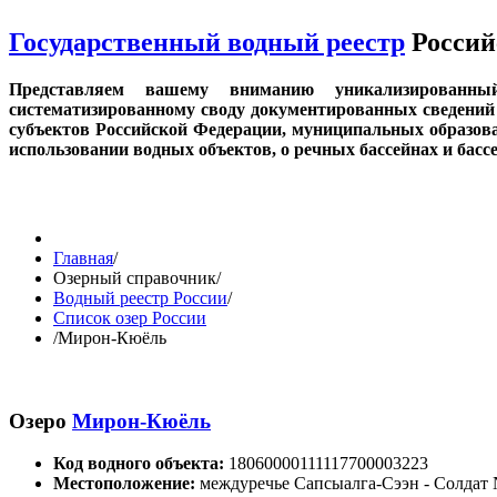
Государственный водный реестр
Россий
Представляем вашему вниманию уникализированн
систематизированному своду документированных сведений 
субъектов Российской Федерации, муниципальных образов
использовании водных объектов, о речных бассейнах и бас
Главная
/
Озерный справочник
/
Водный реестр России
/
Список озер России
/
Мирон-Кюёль
Озеро
Мирон-Кюёль
Код водного объекта:
18060000111117700003223
Местоположение:
междуречье Сапсыалга-Сээн - Солдат 