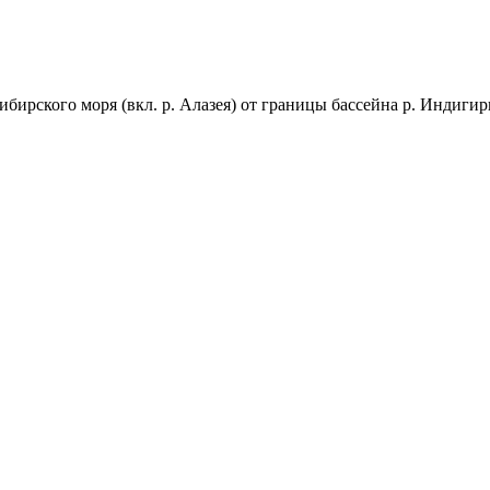
бирского моря (вкл. р. Алазея) от границы бассейна р. Индигирк