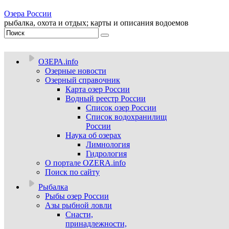
Озера России
рыбалка, охота и отдых; карты и описания водоемов
ОЗЕРА.info
Озерные новости
Озерный справочник
Карта озер России
Водный реестр России
Список озер России
Список водохранилищ
России
Наука об озерах
Лимнология
Гидрология
О портале OZERA.info
Поиск по сайту
Рыбалка
Рыбы озер России
Азы рыбной ловли
Снасти,
принадлежности,