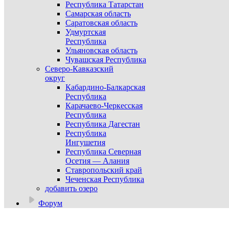
Республика Татарстан
Самарская область
Саратовская область
Удмуртская
Республика
Ульяновская область
Чувашская Республика
Северо-Кавказский
округ
Кабардино-Балкарская
Республика
Карачаево-Черкесская
Республика
Республика Дагестан
Республика
Ингушетия
Республика Северная
Осетия — Алания
Ставропольский край
Чеченская Республика
добавить озеро
Форум