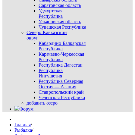
Саратовская область
Удмуртская
Республика
Ульяновская область
Чувашская Республика
Северо-Кавказский
округ
Кабардино-Балкарская
Республика
Карачаево-Черкесская
Республика
Республика Дагестан
Республика
Ингушетия
Республика Северная
Осетия — Алания
Ставропольский край
Чеченская Республика
добавить озеро
Форум
Главная
/
Рыбалка
/