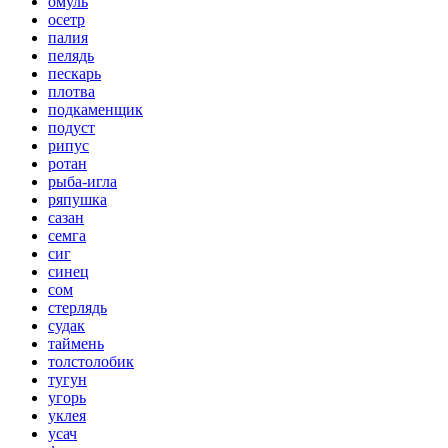
омуль
осетр
палия
пелядь
пескарь
плотва
подкаменщик
подуст
рипус
ротан
рыба-игла
ряпушка
сазан
семга
сиг
синец
сом
стерлядь
судак
таймень
толстолобик
тугун
угорь
уклея
усач