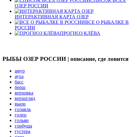
СПИСОК ВСЕХ
ОЗЕР РОССИИ
ИНТЕРАКТИВНАЯ КАРТА ОЗЕР
ВСЕ О РЫБАЛКЕ В
РОССИИ
ПРОГНОЗ КЛЁВА
РЫБЫ ОЗЕР РОССИИ | описание, где ловится
амур
ауха
басс
берш
верховка
верхогляд
вьюн
голавль
голец
гольян
горбуша
густера
елец