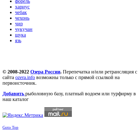
форель
хариус
чебак
чехонь
чир
чукучан
щука
язь
© 2008-2022
Озера России
.
Перепечатка и/или ретрансляция с
сайта
ozera.info
возможны только с прямой ссылкой на
первоисточник.
Добавить
рыболовную базу, платный водоем или турфирму в
наш каталог
Goto Top