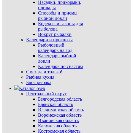
Насадки, прикормки,
привады
Способы и приемы
рыбной ловли
Кодексы и законы для
рыболова
Вокруг рыбалки
Календари и прогнозы
Рыболовный
календарь на год
Календарь рыбной
ловли
Календарь по снастям
Смех да и только!
Рыбная кухня
Блог рыбака
Каталог озер
Центральный округ
Белгородская область
Брянская область
Владимирская область
Воронежская область
Ивановская область
Калужская область
Костромская область