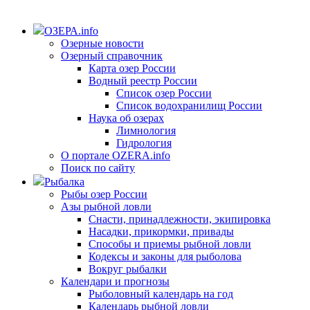
ОЗЕРА.info
Озерные новости
Озерный справочник
Карта озер России
Водный реестр России
Список озер России
Список водохранилищ России
Наука об озерах
Лимнология
Гидрология
О портале OZERA.info
Поиск по сайту
Рыбалка
Рыбы озер России
Азы рыбной ловли
Снасти, принадлежности, экипировка
Насадки, прикормки, привады
Способы и приемы рыбной ловли
Кодексы и законы для рыболова
Вокруг рыбалки
Календари и прогнозы
Рыболовный календарь на год
Календарь рыбной ловли