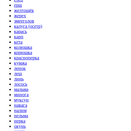
ерш
желтощёк
жерех
змееголов
калуга (осетр)
карась
карп
кета
колюшка
корюшка
красноперка
кумжа
ленок
лещ
линь
лосось
мальма
минога
муксун
навага
налим
нельма
нерка
окунь