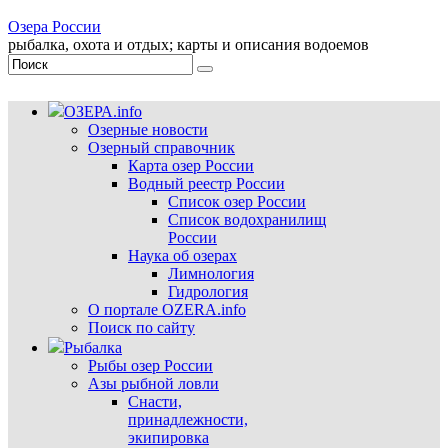
Озера России
рыбалка, охота и отдых; карты и описания водоемов
ОЗЕРА.info
Озерные новости
Озерный справочник
Карта озер России
Водный реестр России
Список озер России
Список водохранилищ
России
Наука об озерах
Лимнология
Гидрология
О портале OZERA.info
Поиск по сайту
Рыбалка
Рыбы озер России
Азы рыбной ловли
Снасти,
принадлежности,
экипировка