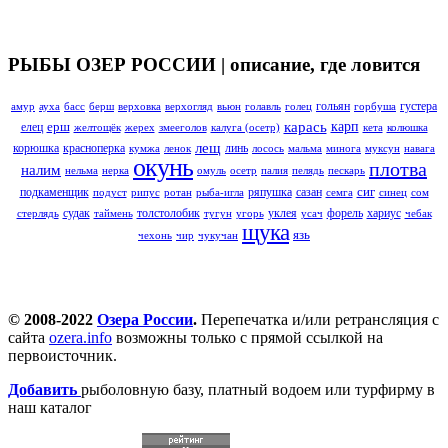
РЫБЫ ОЗЕР РОССИИ | описание, где ловится
гольян
густера
амур
ауха
басс
берш
верховка
верхогляд
вьюн
голавль
голец
горбуша
карась
ерш
карп
елец
желтощёк
жерех
змееголов
калуга (осетр)
кета
колюшка
лещ
корюшка
красноперка
линь
кумжа
ленок
лосось
мальма
минога
муксун
навага
окунь
плотва
налим
нельма
нерка
омуль
осетр
палия
пелядь
пескарь
сиг
подкаменщик
ряпушка
сазан
подуст
рипус
ротан
рыба-игла
семга
синец
сом
судак
толстолобик
уклея
форель
хариус
стерлядь
таймень
тугун
угорь
усач
чебак
щука
язь
чехонь
чир
чукучан
© 2008-2022
Озера России
.
Перепечатка и/или ретрансляция с
сайта
ozera.info
возможны только с прямой ссылкой на
первоисточник.
Добавить
рыболовную базу, платный водоем или турфирму в
наш каталог