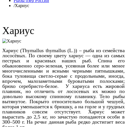
Рыбы озер России
/
Хариус
Хариус
Хариус (Thymallus thymallus (L.)) – рыба из семейства
лососёвых. По своему цвету хариус — одна из самых
пестрых и красивых наших рыб. Спина его
обыкновенно серо-зеленая, усеянная более или менее
многочисленными и ясными черными пятнышками,
бока туловища светло-серые с продольными, иногда,
впрочем, малозаметными буроватыми полосками;
брюхо серебристо-белое. У хариуса есть жировой
плавник, но отличить от лососевых их можно по
довольно высокому спинному плавнику. Тело рыбы
вытянутое. Покрыто относительно большой чешуей,
которая уменьшается к брюшку, а на горле и у грудных
плавников совсем отсутствует. Хариус может
вырастать до 2,5 кг, но зачастую попадаются особи в
300–500 г. На речке данная рыба редко достигает веса