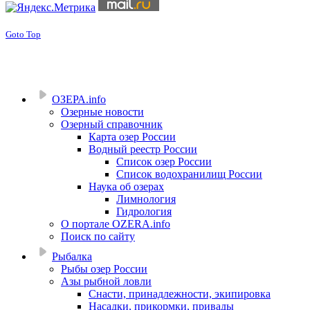
Goto Top
ОЗЕРА.info
Озерные новости
Озерный справочник
Карта озер России
Водный реестр России
Список озер России
Список водохранилищ России
Наука об озерах
Лимнология
Гидрология
О портале OZERA.info
Поиск по сайту
Рыбалка
Рыбы озер России
Азы рыбной ловли
Снасти, принадлежности, экипировка
Насадки, прикормки, привады