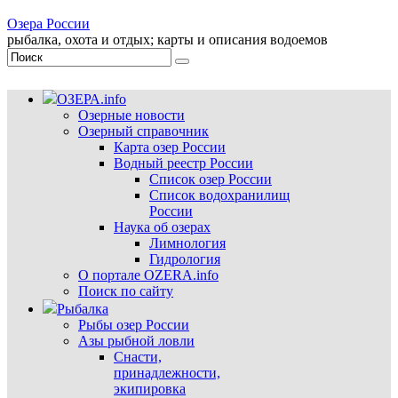
Озера России
рыбалка, охота и отдых; карты и описания водоемов
ОЗЕРА.info
Озерные новости
Озерный справочник
Карта озер России
Водный реестр России
Список озер России
Список водохранилищ
России
Наука об озерах
Лимнология
Гидрология
О портале OZERA.info
Поиск по сайту
Рыбалка
Рыбы озер России
Азы рыбной ловли
Снасти,
принадлежности,
экипировка