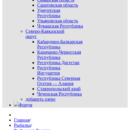
Саратовская область
Удмуртская
Республика
Ульяновская область
Чувашская Республика
Северо-Кавказский
округ
Кабардино-Балкарская
Республика
Карачаево-Черкесская
Республика
Республика Дагестан
Республика
Ингушетия
Республика Северная
Осетия — Алания
Ставропольский край
Чеченская Республика
добавить озеро
Форум
Главная
/
Рыбалка
/