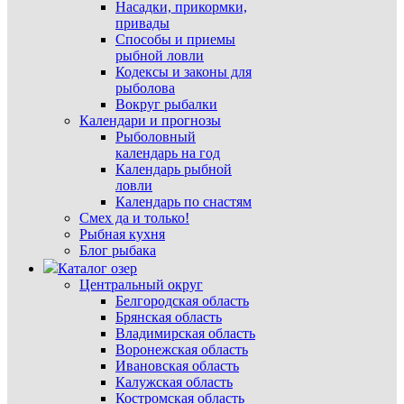
Насадки, прикормки,
привады
Способы и приемы
рыбной ловли
Кодексы и законы для
рыболова
Вокруг рыбалки
Календари и прогнозы
Рыболовный
календарь на год
Календарь рыбной
ловли
Календарь по снастям
Смех да и только!
Рыбная кухня
Блог рыбака
Каталог озер
Центральный округ
Белгородская область
Брянская область
Владимирская область
Воронежская область
Ивановская область
Калужская область
Костромская область